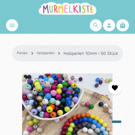
Zum Hauptinhalt springen
Waren
Perlen
Holzperlen
Holzperlen 10mm • 50 Stück
Bildergalerie überspringen