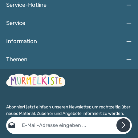
spielen können. Die eingesetzten Farben, Beizen und Lacke
Anhängern, Schmuck und Baby-Spielzeug, Handyketten
Service-Hotline
sind ebenfalls unbedenklich für Babys. Allerdings dürfen
und vieles mehr
Kinder unter drei Jahren keinen Zugang zu den einzelnen
und losen Perlen erhalten, denn dann besteht
Service
Verschluckungsgefahr.
Information
Themen
Abonniert jetzt einfach unseren Newsletter, um rechtzeitig über
neues Material, Zubehör und Angebote informiert zu werden.
E-Mail-Adresse*