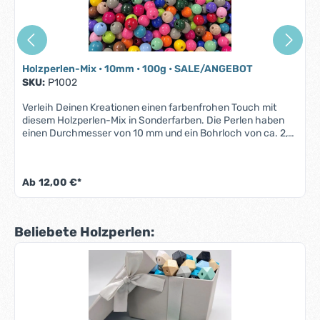
Holzperlen-Mix • 10mm • 100g • SALE/ANGEBOT
SKU:
P1002
Verleih Deinen Kreationen einen farbenfrohen Touch mit
diesem Holzperlen-Mix in Sonderfarben. Die Perlen haben
einen Durchmesser von 10 mm und ein Bohrloch von ca. 2,5
mm, sodass sie sich leicht auf Kordeln oder Drähte auffädeln
lassen. Die Farbmischung ist wie abgebildet, kann jedoch je
nach Charge leicht variieren. Die Farbtöne weichen von den
Ab
12,00 €*
Farben unseres normalen Sortiments ab, was diesen Mix zu
einem einzigartigen und günstigen Angebot macht. Mit 100 g
erhältst Du etwa 255 Perlen, die Du für verschiedene
Projekte verwenden kannst. Ob Du Ketten, Armbänder oder
Produktgalerie überspringen
Beliebete Holzperlen:
Anhänger herstellen möchtest, dieser Holzperlen-Mix bietet
Dir viele Gestaltungsmöglichkeiten. Bestelle jetzt und
profitiere von unserem schnellen Versand und unserem
freundlichen Kundenservice.