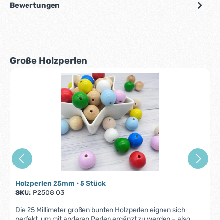
Bewertungen
Produktgalerie überspringen
Große Holzperlen
Holzperlen 25mm • 5 Stück
SKU:
P2508.03
Die 25 Millimeter großen bunten Holzperlen eignen sich
perfekt, um mit anderen Perlen ergänzt zu werden – also