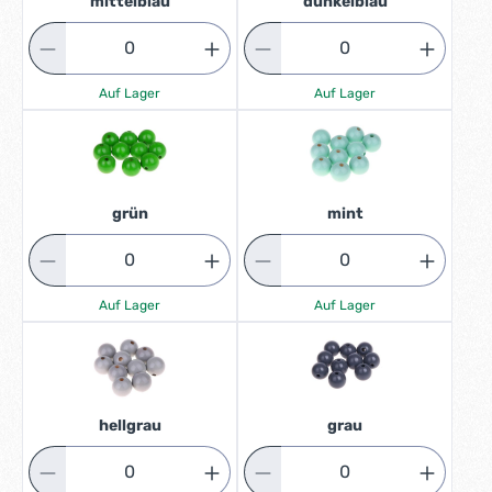
mittelblau
dunkelblau
Auf Lager
Auf Lager
grün
mint
Auf Lager
Auf Lager
hellgrau
grau