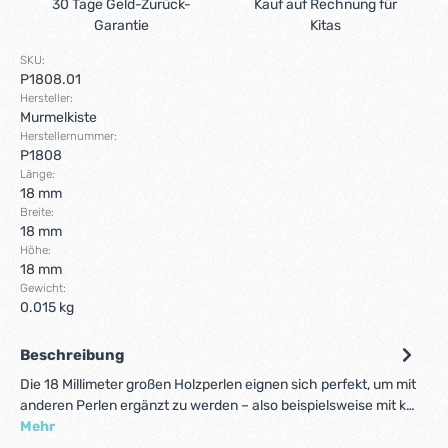
30 Tage Geld-Zurück-
Kauf auf Rechnung für
Garantie
Kitas
SKU:
P1808.01
Hersteller:
Murmelkiste
Herstellernummer:
P1808
Länge:
18 mm
Breite:
18 mm
Höhe:
18 mm
Gewicht:
0.015 kg
Beschreibung
Die 18 Millimeter großen Holzperlen eignen sich perfekt, um mit
anderen Perlen ergänzt zu werden – also beispielsweise mit k…
Mehr