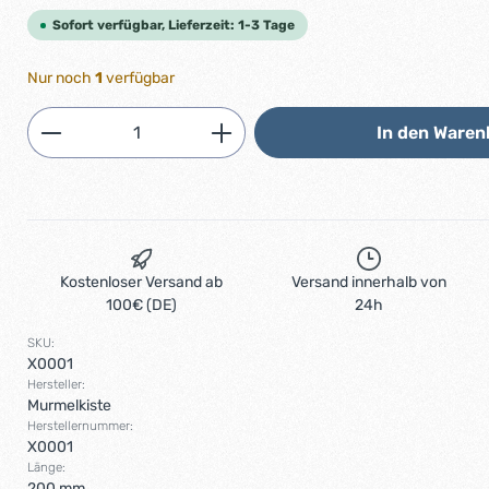
Sofort verfügbar, Lieferzeit: 1-3 Tage
Nur noch
1
verfügbar
Produkt Anzahl: Gib den gewünschten 
In den Waren
Kostenloser Versand ab
Versand innerhalb von
100€ (DE)
24h
SKU:
X0001
Hersteller:
Murmelkiste
Herstellernummer:
X0001
Länge:
200 mm