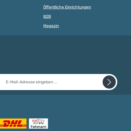
3 (Neue Norm für
Öffentliche Einrichtungen
estimmter Elemente).
ips sind schweiß-,
B2B
t, farbecht, nickel-
, also für Babys
Magazin
ig
ich. ACHTUNG: WEGEN
KBARER KLEINTEILE
 KINDER UNTER 3
EIGNET!
il-Adresse*
nschutz
it einem Stern (*) markierten Felder sind Pflichtfelder.
abe die
Datenschutzbestimmungen
zur Kenntnis genommen
ie
AGB
gelesen und bin mit ihnen einverstanden.