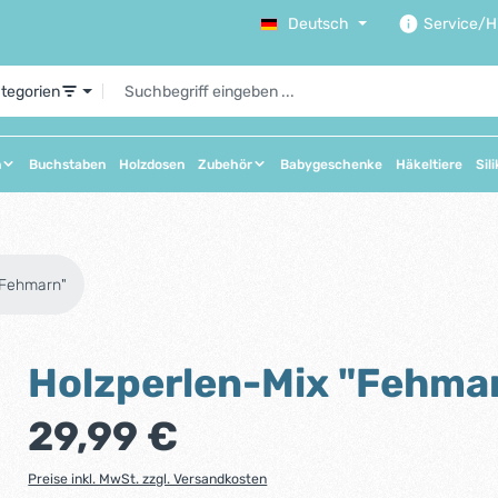
Deutsch
Service/Hi
ategorien
n
Buchstaben
Holzdosen
Zubehör
Babygeschenke
Häkeltiere
Sil
"Fehmarn"
Holzperlen-Mix "Fehma
Regulärer Preis:
29,99 €
Preise inkl. MwSt. zzgl. Versandkosten