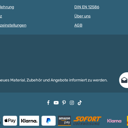
Migration bestimmter Elemente).
DIN EN 71-
elehrung
DIN EN 12586
Alle Holzclips sind schweiß-,
Migration b
speichelfest, farbecht, nickel-
Alle Holzcl
z
Über uns
und rostfrei, also für Babys
speichelfes
Münder völlig
und rostfrei
zeinstellungen
AGB
unbedenklich. ACHTUNG: WEGEN
Münder völl
VERSCHLUCKBARER KLEINTEILE
unbedenkl
NICHT FÜR KINDER UNTER 3
VERSCHLUC
JAHREN GEEIGNET!
NICHT FÜR
JAHREN GE
E-Ma
 neues Material, Zubehör und Angebote informiert zu werden.
Date
Die m
Ich h
und d