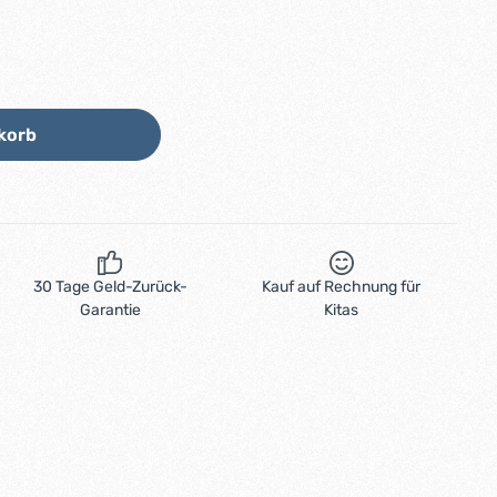
Wert ein oder benutze die Schaltflächen
korb
30 Tage Geld-Zurück-
Kauf auf Rechnung für
Garantie
Kitas