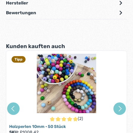
Hersteller
Bewertungen
Produktgalerie überspringen
Kunden kauften auch
Tipp
(2)
Durchschnittliche Bewertung von 5 von 5 S
Holzperlen 10mm • 50 Stück
SKU:
P1008.42