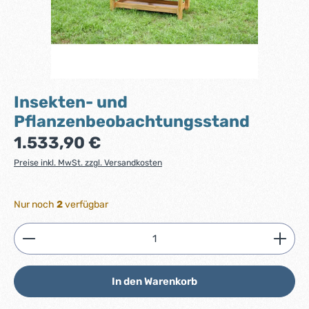
Insekten- und
Pflanzenbeobachtungsstand
Regulärer Preis:
1.533,90 €
Preise inkl. MwSt. zzgl. Versandkosten
Nur noch
2
verfügbar
Produkt Anzahl: Gib den gewünschten Wert ein ode
In den Warenkorb