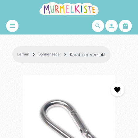
Zum Hauptinhalt springen
Waren
Lernen
Sonnensegel
Karabiner verzinkt
Bildergalerie überspringen