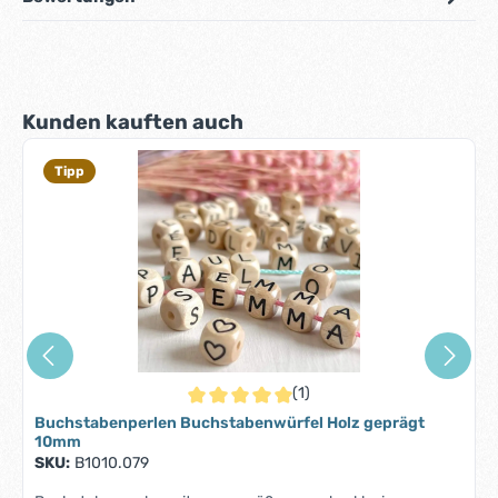
Produktgalerie überspringen
Kunden kauften auch
Tipp
(1)
Durchschnittliche Bewertung von 5 von 5 S
Buchstabenperlen Buchstabenwürfel Holz geprägt
10mm
SKU:
B1010.079