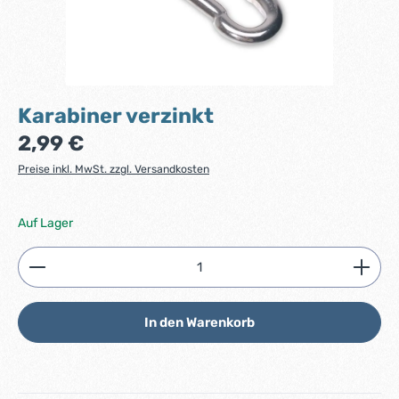
Karabiner verzinkt
Regulärer Preis:
2,99 €
Preise inkl. MwSt. zzgl. Versandkosten
Auf Lager
Produkt Anzahl: Gib den gewünschten Wert ein ode
In den Warenkorb