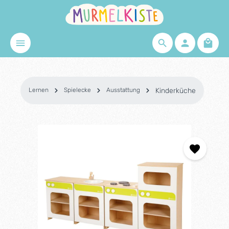
Zum Hauptinhalt springen
Waren
Lernen
Spielecke
Ausstattung
Kinderküche
Bildergalerie überspringen