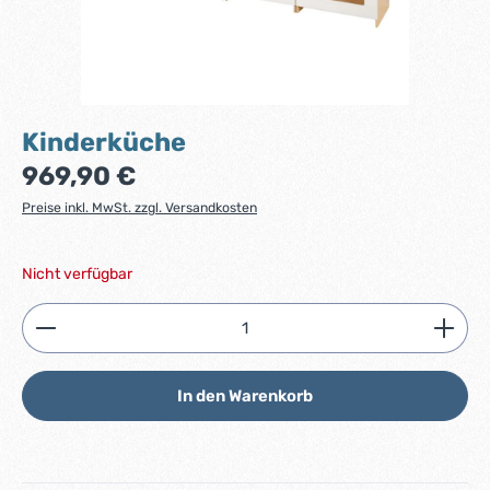
Kinderküche
Regulärer Preis:
969,90 €
Preise inkl. MwSt. zzgl. Versandkosten
Nicht verfügbar
Produkt Anzahl: Gib den gewünschten Wert ein ode
In den Warenkorb