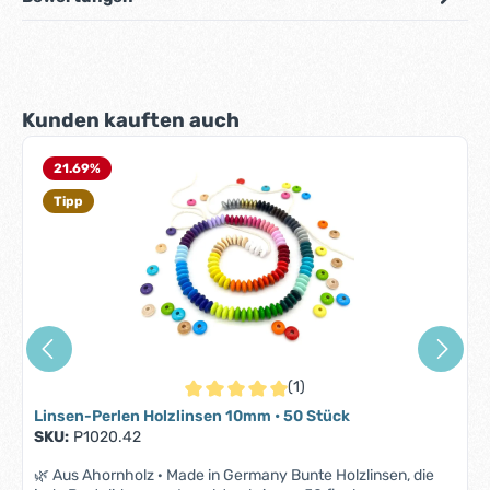
Produktgalerie überspringen
Kunden kauften auch
21.69
%
Tipp
(1)
Durchschnittliche Bewertung von 5 von 5 S
Linsen-Perlen Holzlinsen 10mm • 50 Stück
SKU:
P1020.42
🌿 Aus Ahornholz · Made in Germany Bunte Holzlinsen, die