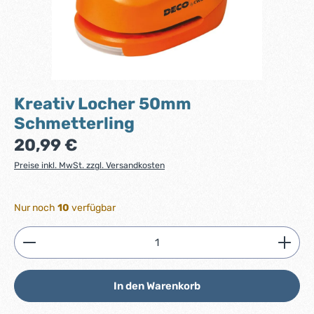
Kreativ Locher 50mm
Schmetterling
Regulärer Preis:
20,99 €
Preise inkl. MwSt. zzgl. Versandkosten
Nur noch
10
verfügbar
Produkt Anzahl: Gib den gewünschten Wert ein ode
In den Warenkorb