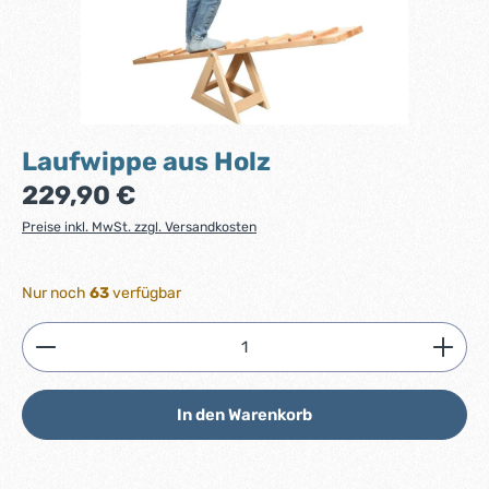
Laufwippe aus Holz
Regulärer Preis:
229,90 €
Preise inkl. MwSt. zzgl. Versandkosten
Nur noch
63
verfügbar
Produkt Anzahl: Gib den gewünschten Wert ein ode
In den Warenkorb