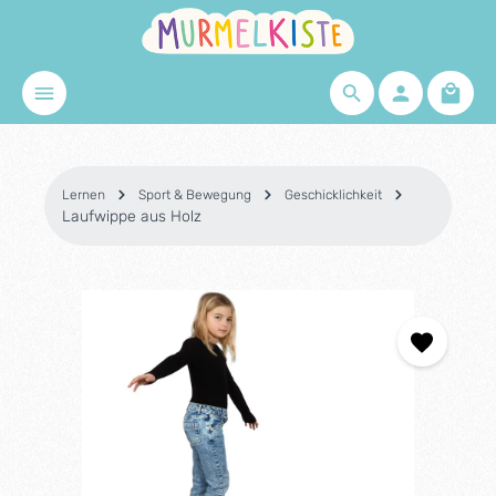
Zum Hauptinhalt springen
Waren
Lernen
Sport & Bewegung
Geschicklichkeit
Laufwippe aus Holz
Bildergalerie überspringen