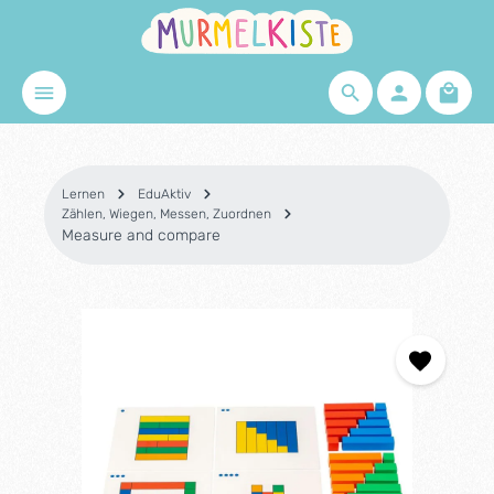
Zum Hauptinhalt springen
Waren
Lernen
EduAktiv
Zählen, Wiegen, Messen, Zuordnen
Measure and compare
Bildergalerie überspringen