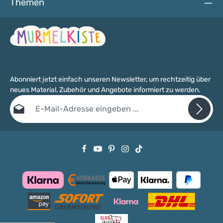
Themen
3 JAHREN GEEIGNET! Die Buchstaben sind bedingt
speichelfest.
Abonniert jetzt einfach unseren Newsletter, um rechtzeitig über
neues Material, Zubehör und Angebote informiert zu werden.
E-Mail-Adresse*
Datenschutz
Die mit einem Stern (*) markierten Felder sind Pflichtfelder.
Ich habe die
Datenschutzbestimmungen
zur Kenntnis genommen
und die
AGB
gelesen und bin mit ihnen einverstanden.