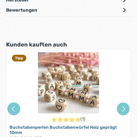
Bewertungen
Produktgalerie überspringen
Kunden kauften auch
Tipp
(1)
Durchschnittliche Bewertung von 5 von 5 S
Buchstabenperlen Buchstabenwürfel Holz geprägt
10mm