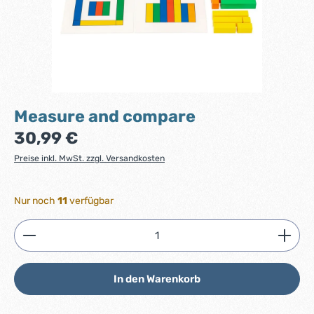
Measure and compare
Regulärer Preis:
30,99 €
Preise inkl. MwSt. zzgl. Versandkosten
Nur noch
11
verfügbar
Produkt Anzahl: Gib den gewünschten Wert ein ode
In den Warenkorb