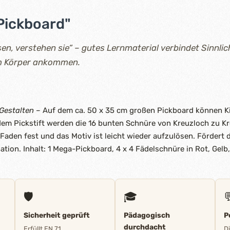
Pickboard"
en, verstehen sie“ – gutes Lernmaterial verbindet Sinnlic
im Körper ankommen.
d
Gestalten
– Auf dem ca. 50 x 35 cm großen Pickboard können Kin
 dem Pickstift werden die 16 bunten Schnüre von Kreuzloch zu Kr
Faden fest und das Motiv ist leicht wieder aufzulösen. Fördert 
ion. Inhalt: 1 Mega-Pickboard, 4 x 4 Fädelschnüre in Rot, Gelb,
🛡️
🎓

Sicherheit geprüft
Pädagogisch
P
durchdacht
Erfüllt EN 71
D