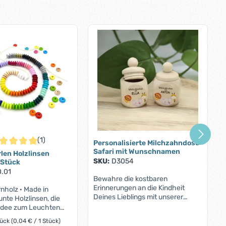
(1)
Personalisierte Milchzahndose
ternen
chschnittliche Bewertung von 5 von 5 Sternen
Safari mit Wunschnamen
len Holzlinsen
SKU:
D3054
 Stück
.01
Bewahre die kostbaren
Erinnerungen an die Kindheit
nholz · Made in
Deines Lieblings mit unserer
te Holzlinsen, die
Milchzahndose "Safari" auf. Diese
lidee zum Leuchten
entzückende kleine Dose aus
flache Linsenperlen
tück
(0,04 € / 1 Stück)
hochwertigem Ahornholz bietet
Durchmesser –