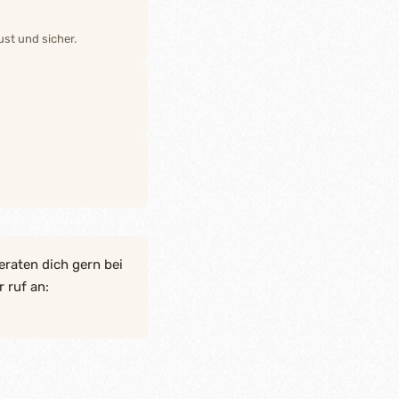
st und sicher.
eraten dich gern bei
 ruf an: