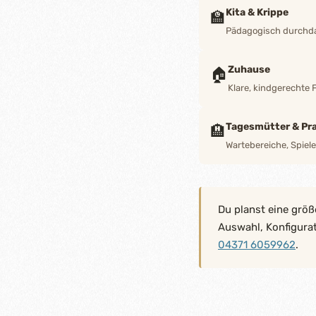
Kita & Krippe
🏫
Pädagogisch durchdac
Zuhause
🏠
Klare, kindgerechte 
Tagesmütter & Pra
🏨
Wartebereiche, Spiel
Du planst eine größ
Auswahl, Konfigura
04371 6059962
.