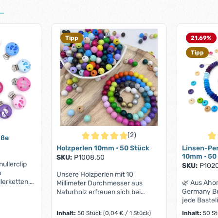
Tipp
21.69
%
Tipp
(2)
üße
Durchschnittliche Bewertung von 5 von 5 S
Dur
Holzperlen 10mm • 50 Stück
Linsen-Per
10mm • 50
SKU:
P1008.50
ullerclip
SKU:
P1020
h
Unsere Holzperlen mit 10
erketten,
🌿 Aus Ahor
Millimeter Durchmesser aus
d andere
Germany Bun
Naturholz erfreuen sich bei
ür dich und
jede Baste
unseren Kunden einer großen
Die
bringen 50 
Beliebtheit. Sei es zur Herstellung
Inhalt:
50 Stück
(0,04 € / 1 Stück)
Inhalt:
50 S
cke machen
mit 10 mm 