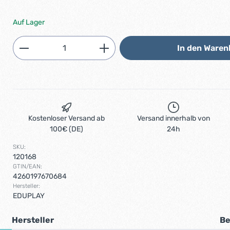
Auf Lager
Produkt Anzahl: Gib den gewünschten 
In den Waren
Kostenloser Versand ab
Versand innerhalb von
100€ (DE)
24h
SKU:
120168
GTIN/EAN:
4260197670684
Hersteller:
EDUPLAY
Hersteller
Be