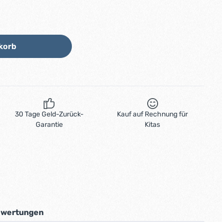
Wert ein oder benutze die Schaltflächen
korb
30 Tage Geld-Zurück-
Kauf auf Rechnung für
Garantie
Kitas
wertungen