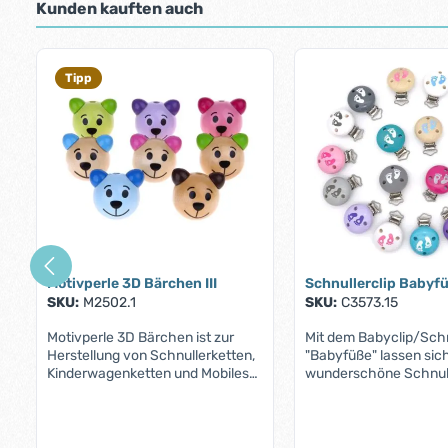
Kunden kauften auch
Produktgalerie überspringen
Tipp
Motivperle 3D Bärchen III
Schnullerclip Babyf
SKU:
M2502.1
SKU:
C3573.15
Motivperle 3D Bärchen ist zur
Mit dem Babyclip/Schn
Herstellung von Schnullerketten,
"Babyfüße" lassen sic
Kinderwagenketten und Mobiles
wunderschöne Schnull
für Säuglinge konzipiert.
Kinderwagenketten un
Motivperle 3D Bärchen unterfällt
stilvolle Accessoires f
der Norm DIN EN 71-3 (Neue
dein Baby herstellen. 
Norm für Migration bestimmter
niedlichen Fußabdrü