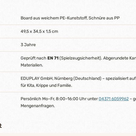
Board aus weichem PE-Kunststoff, Schnüre aus PP
49,5 x 34,5 x 1,5 cm
3 Jahre
Geprüft nach
EN 71
(Spielzeugsicherheit). Abgerundete Ka
Materialien.
EDUPLAY GmbH, Nürnberg (Deutschland) – spezialisiert auf
für Kita, Krippe und Familie.
Persönlich Mo–Fr, 8:00–16:00 Uhr unter
04371 6059962
– g
Mengenanfragen.
t