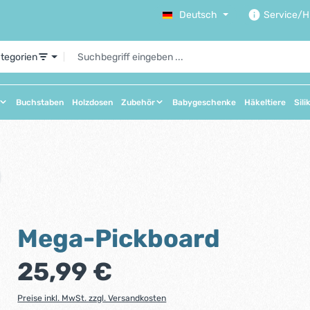
Deutsch
Service/Hi
ategorien
Buchstaben
Holzdosen
Zubehör
Babygeschenke
Häkeltiere
Sili
Mega-Pickboard
Regulärer Preis:
25,99 €
Preise inkl. MwSt. zzgl. Versandkosten