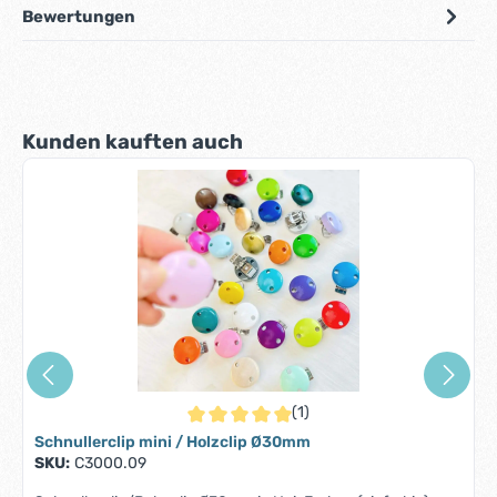
Bewertungen
Produktgalerie überspringen
Kunden kauften auch
(1)
Durchschnittliche Bewertung von 5 von 5 S
Schnullerclip mini / Holzclip Ø30mm
SKU:
C3000.09