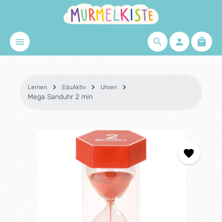
Zum Hauptinhalt springen
Waren
Lernen
EduAktiv
Uhren
Mega Sanduhr 2 min
Bildergalerie überspringen