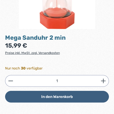
Mega Sanduhr 2 min
Regulärer Preis:
15,99 €
Preise inkl. MwSt. zzgl. Versandkosten
Nur noch
30
verfügbar
Produkt Anzahl: Gib den gewünschten Wert ein ode
In den Warenkorb