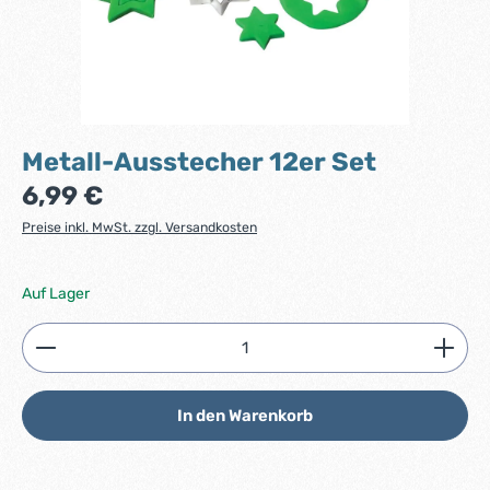
Metall-Ausstecher 12er Set
Regulärer Preis:
6,99 €
Preise inkl. MwSt. zzgl. Versandkosten
Auf Lager
Produkt Anzahl: Gib den gewünschten Wert ein ode
In den Warenkorb