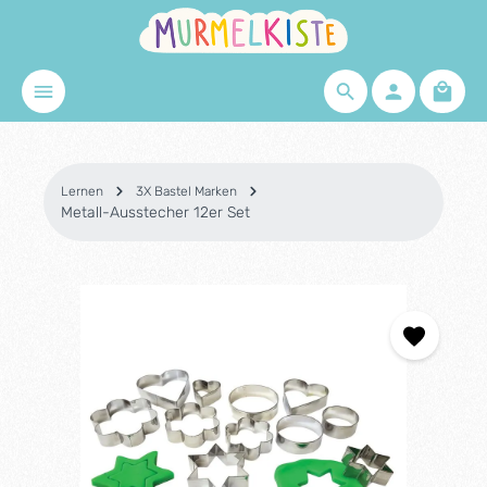
Zum Hauptinhalt springen
Waren
Lernen
3X Bastel Marken
Metall-Ausstecher 12er Set
Bildergalerie überspringen