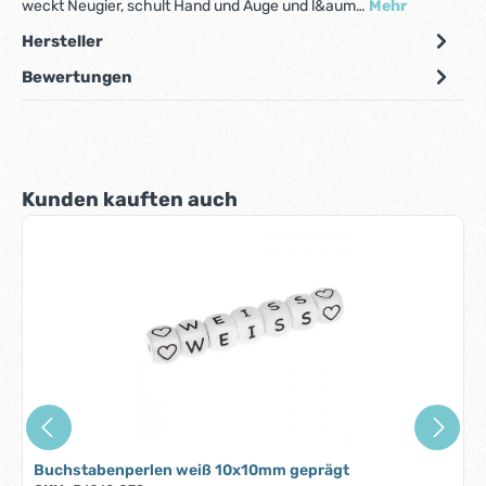
weckt Neugier, schult Hand und Auge und l&aum…
Mehr
Hersteller
Bewertungen
Produktgalerie überspringen
Kunden kauften auch
Buchstabenperlen weiß 10x10mm geprägt