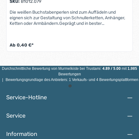
SKU:
B1012.079
Die weißen Buchstabenperlen sind zum Auffädeln und
eignen sich zur Gestaltung von Schnullerketten, Anhänger,
Ketten oder Armbändern.Geprägt und in bester
Qualität. Eigenschaften Buchstabenperlen "weiß": Größe:
10mm x 10mm Bohrung: horizontal, 3mm Farbe: Weiss,
Ahornholz Die Buchstabenperlen sind bedingt speichelfest.
Ab
0,40 €*
Bedeutet, dass sich die Schrift der Buchstabenperlen mit
der Zeit abnutzt. Das ist nicht weiter tragisch, sieht dann
nicht mehr aus wie neu. ACHTUNG: ACHTUNG: WEGEN
VERSCHLUCKBARER KLEINTEILE EINZELNE
BUCHSTABENPERLEN NICHT FÜR KINDER UNTER 3 JAHREN
4.89
/
5.00
Durchschnittliche Bewertung von
Murmelkiste
bei Trustami:
mit
1.985
GEEIGNET!
Bewertungen
|
Bewertungsgrundlage des Anbieters: 1 Verkaufs- und 4 Bewertungsplattformen
Service-Hotline
Service
Information