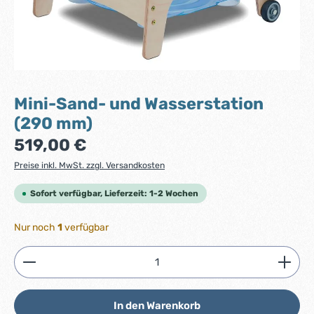
Mini-Sand- und Wasserstation
(290 mm)
Regulärer Preis:
519,00 €
Preise inkl. MwSt. zzgl. Versandkosten
Sofort verfügbar, Lieferzeit: 1-2 Wochen
Nur noch
1
verfügbar
Produkt Anzahl: Gib den gewünschten Wert ein ode
In den Warenkorb