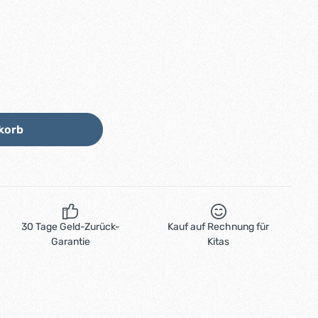
Wert ein oder benutze die Schaltflächen
korb
30 Tage Geld-Zurück-
Kauf auf Rechnung für
Garantie
Kitas