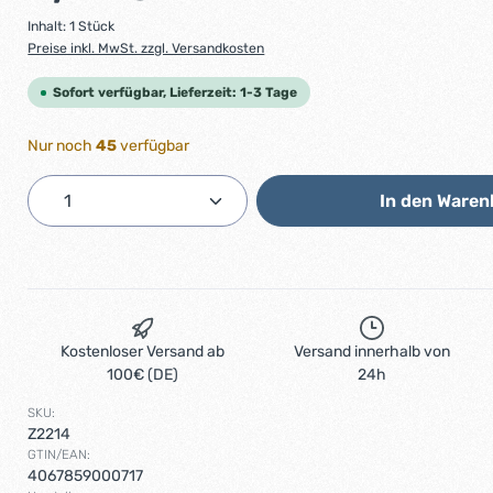
Inhalt:
1 Stück
Preise inkl. MwSt. zzgl. Versandkosten
Sofort verfügbar, Lieferzeit: 1-3 Tage
Nur noch
45
verfügbar
Produkt Anzahl: Gib den gewünschten 
In den Waren
Kostenloser Versand ab
Versand innerhalb von
100€ (DE)
24h
SKU:
Z2214
GTIN/EAN:
4067859000717