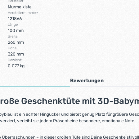
Hersteller:
Murmelkiste
Herstellernummer:
121866
Länge:
100 mm
Breite:
260 mm
Höhe:
320 mm
Gewicht:
0.077 kg
Bewertungen
große Geschenktüte mit 3D-Babym
byblau
ist ein echter Hingucker und bietet genug Platz für größere Ge
verziert, verleiht sie jedem Präsent eine besondere, emotionale Note.
 Überraschungen – in dieser großen Tüte sind Deine Geschenke stilvol