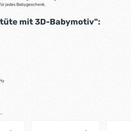
 für jedes Babygeschenk.
üte mit 3D-Babymotiv":
rty