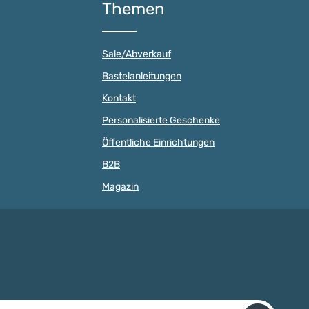
Themen
langlebig und formstabil
vielseitig einsetzen.
bleibt. Hinweis: Die Kordel einzeln
l Holz vereint eine
ist nicht für Kinder unter 3 Jahren
 Optik mit einer
geeignet. Strangulationsgefahr!
 Haptik. Babys und
Sale/Abverkauf
Nur unter Aufsicht
 empfinden die
verwenden.Produkteigenschafte
Textur als äußerst
Bastelanleitungen
n: PP-Kordel Material: 100 %
nd freuen sich über
Polyester (PP-
mit Holzperlen.
Kontakt
Kordel)Durchmesser: 1,5
g sind unsere
mm Länge: 1 m Farbe: frei
10 mm antiallergen,
Personalisierte Geschenke
wählbar Eigenschaften: sehr
nd strapazierfähig. Die
reißfest und strapazierfähig,
Öffentliche Einrichtungen
erlen haben ein
verschweißbar Material: 100%
mit einem
B2B
Polyester,
r von 2,5 - 3
geflochten Anwendung:
. Dadurch fällt das
Magazin
Herstellung von Schnullerketten,
er Perlen auf unsere
Kinderwagenketten, Greiflingen,
d Bänder besonderes
Anhängern, Schmuck und Baby-
 Handumdrehen
Spielzeug, Handyketten und
mit den farbenfrohen
vieles mehr
kreative
euge. Die
eise kleinen Perlen
 gut mit Motivperlen,
en und
perlen ergänzen,
il-Adresse*