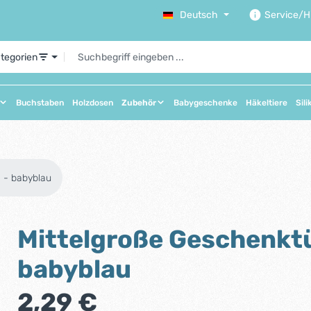
Deutsch
Service/Hi
ategorien
Buchstaben
Holzdosen
Zubehör
Babygeschenke
Häkeltiere
Sili
 - babyblau
Mittelgroße Geschenkt
babyblau
Regulärer Preis:
2,29 €