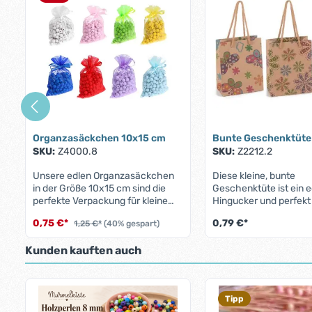
Organzasäckchen 10x15 cm
Bunte Geschenktüte 
SKU:
Z4000.8
SKU:
Z2212.2
Unsere edlen Organzasäckchen
Diese kleine, bunte
in der Größe 10x15 cm sind die
Geschenktüte ist ein 
perfekte Verpackung für kleine
Hingucker und perfekt 
Geschenke, Schnullerketten-
Aufmerksamkeiten. Mit
0,75 €*
0,79 €*
1,25 €*
(40% gespart)
Zubehör oder individuelle DIY-
Designs wie Blumen, 
Ideen. In vielen Farben erhältlich,
oder Schmetterlingen v
Produkt Anzahl: Gib den gewünschte
Produkt Anz
Kunden kauften auch
setzen sie Deine Bastelprojekte
jedem Geschenk eine
stilvoll in Szene. Dank des
liebevollen Rahmen.Id
transparenten Stoffes mit feinem
geeignet für Geburtsta
Produktgalerie überspringen
Schimmer und der praktischen
Mitbringsel, Feiertage 
Tipp
Satinzugbänder gelingt das
Dankeschön – diese 