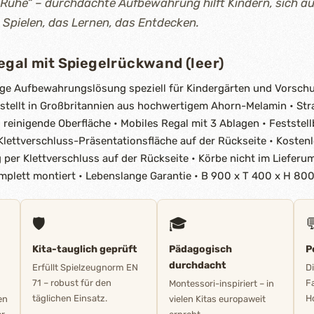
Ruhe“ – durchdachte Aufbewahrung hilft Kindern, sich au
 Spielen, das Lernen, das Entdecken.
egal mit Spiegelrückwand (leer)
ige Aufbewahrungslösung speziell für Kindergärten und Vorschule
estellt in Großbritannien aus hochwertigem Ahorn-Melamin • Str
u reinigende Oberfläche • Mobiles Regal mit 3 Ablagen • Feststell
Klettverschluss-Präsentationsfläche auf der Rückseite • Kosten
 per Klettverschluss auf der Rückseite • Körbe nicht im Lieferu
Komplett montiert • Lebenslange Garantie • B 900 x T 400 x H 8
🛡️
🎓

Kita-tauglich geprüft
Pädagogisch
P
durchdacht
Erfüllt Spielzeugnorm EN
D
71 – robust für den
F
Montessori-inspiriert – in
täglichen Einsatz.
Ho
en
vielen Kitas europaweit