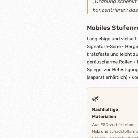
„Ordnung schenkt 
konzentrieren: das
Mobiles Stufenr
Langlebige und vielseit
Signature-Serie • Herg
kratzfeste und leicht z
geräuscharme Rollen • 
Spiegel zur Befestigung
(separat erhältlich) • 
🌿
Nachhaltige
Materialien
Aus FSC-zertifiziertem
Holz und schadstoffarm