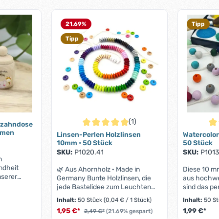
21.69
%
Tipp
Tipp
(1)
chzahndose
Durchschnittliche Bewertung von 5 von 5 S
Dur
amen
Linsen-Perlen Holzlinsen
Watercolor
10mm • 50 Stück
50 Stück
SKU:
P1020.41
SKU:
P1013
n
ndheit
🌿 Aus Ahornholz · Made in
Diese 10 m
nserer
Germany Bunte Holzlinsen, die
aus hochwe
" auf. Diese
jede Bastelidee zum Leuchten
sind das pe
ose aus
bringen 50 flache Linsenperlen
handgefert
Inhalt:
50 Stück
(0,04 € / 1 Stück)
Inhalt:
50 S
lz bietet
mit 10 mm Durchmesser –
wie Schnul
1,95 €*
1,99 €*
Maßen von
2,49 €*
(21.69% gespart)
speichelfest, farbecht und in über
oder Handyk