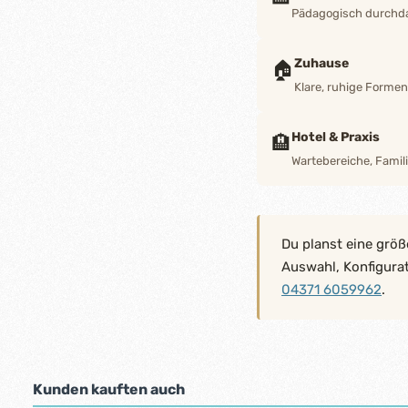
Pädagogisch durchdac
Zuhause
🏠
Klare, ruhige Forme
Hotel & Praxis
🏨
Wartebereiche, Famili
Du planst eine größ
Auswahl, Konfigura
04371 6059962
.
Kunden kauften auch