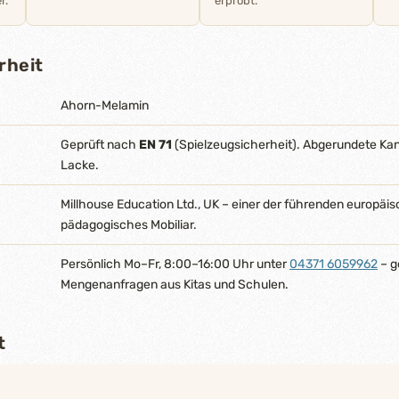
r.
erprobt.
rheit
Ahorn-Melamin
Geprüft nach
EN 71
(Spielzeugsicherheit). Abgerundete Ka
Lacke.
Millhouse Education Ltd., UK – einer der führenden europäis
pädagogisches Mobiliar.
Persönlich Mo–Fr, 8:00–16:00 Uhr unter
04371 6059962
– g
Mengenanfragen aus Kitas und Schulen.
t