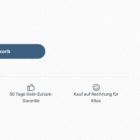
Wert ein oder benutze die Schaltflächen
korb
30 Tage Geld-Zurück-
Kauf auf Rechnung für
Garantie
Kitas