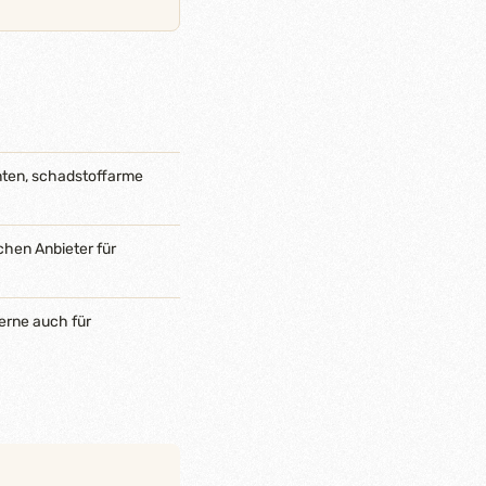
nten, schadstoffarme
chen Anbieter für
erne auch für