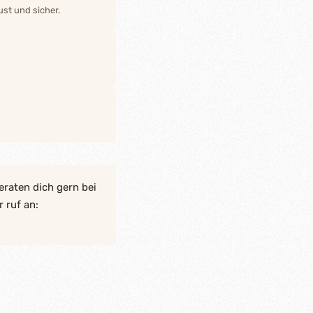
st und sicher.
eraten dich gern bei
 ruf an: