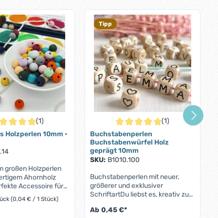
Tipp
(1)
(1)
ternen
chschnittliche Bewertung von 5 von 5 Sternen
Durchschnittliche Bewertung von
s Holzperlen 10mm •
Buchstabenperlen
Buchstabenwürfel Holz
geprägt 10mm
.14
SKU:
B1010.100
m großen Holzperlen
Buchstabenperlen mit neuer,
rtigem Ahornholz
größerer und exklusiver
rfekte Accessoire für
SchriftartDu liebst es, kreativ zu
igte Schmuckstücke -
tück
(0,04 € / 1 Stück)
sein und individuelle Geschenke
lerketten, Armbänder
Ab
0,45 €*
zu gestalten? Dann sind diese
etten. Mit einem ca.