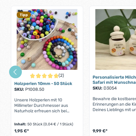
Produktgalerie überspringen
Tipp
(2)
Personalisierte Mil
Durchschnittliche Bewertung von 5 von 5 Sternen
Safari mit Wunschn
Holzperlen 10mm • 50 Stück
SKU:
D3054
SKU:
P1008.50
Bewahre die kostbare
Unsere Holzperlen mit 10
Erinnerungen an die Ki
Millimeter Durchmesser aus
Deines Lieblings mit u
Naturholz erfreuen sich bei
Milchzahndose "Safari
unseren Kunden einer großen
entzückende kleine D
Beliebtheit. Sei es zur Herstellung
Inhalt:
50 Stück
(0,04 € / 1 Stück)
hochwertigem Ahornho
von personalisierten
1,95 €*
9,99 €*
mit ihren kompakten 
Schnullerketten, für DIY-Mobiles,