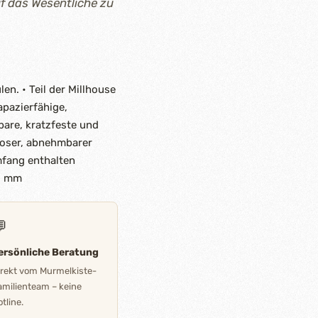
f das Wesentliche zu
n. • Teil der Millhouse
apazierfähige,
bare, kratzfeste und
loser, abnehmbarer
mfang enthalten
00 mm

ersönliche Beratung
irekt vom Murmelkiste-
amilienteam – keine
tline.