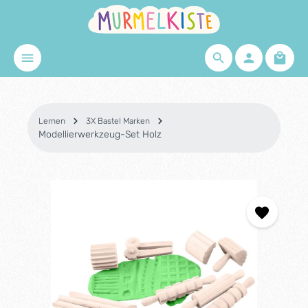
Zum Hauptinhalt springen
Waren
Lernen
3X Bastel Marken
Modellierwerkzeug-Set Holz
Bildergalerie überspringen