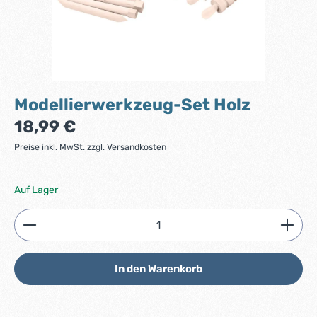
Modellierwerkzeug-Set Holz
Regulärer Preis:
18,99 €
Preise inkl. MwSt. zzgl. Versandkosten
Auf Lager
Produkt Anzahl: Gib den gewünschten Wert ein ode
In den Warenkorb