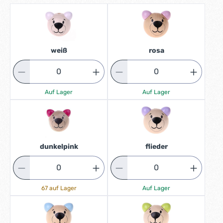
weiß
rosa
Auf Lager
Auf Lager
dunkelpink
flieder
67 auf Lager
Auf Lager