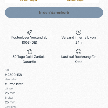
In den Warenkorb
Kostenloser Versand ab
Versand innerhalb von
100€ (DE)
24h
30 Tage Geld-Zurück-
Kauf auf Rechnung für
Garantie
Kitas
SKU:
M2500.138
Hersteller:
Murmelkiste
Länge:
25 mm
Breite:
25 mm
Gewicht: