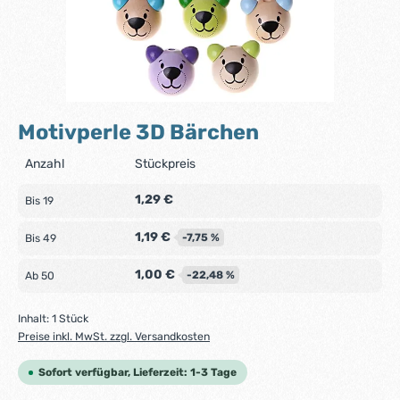
Motivperle 3D Bärchen
Anzahl
Stückpreis
1,29 €
Bis
19
1,19 €
-7,75 %
Bis
49
1,00 €
-22,48 %
Ab
50
Inhalt:
1 Stück
Preise inkl. MwSt. zzgl. Versandkosten
Sofort verfügbar, Lieferzeit: 1-3 Tage