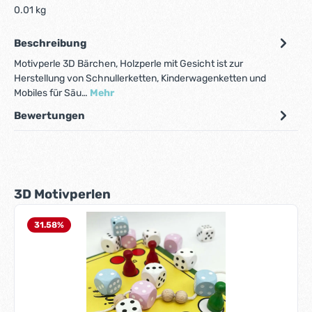
0.01 kg
Beschreibung
Motivperle 3D Bärchen, Holzperle mit Gesicht ist zur
Herstellung von Schnullerketten, Kinderwagenketten und
Mobiles für Säu…
Mehr
Bewertungen
Produktgalerie überspringen
3D Motivperlen
31.58
%