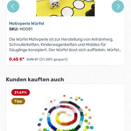
Motivperle Würfel
SKU:
M0081
Die Würfel Motivperle ist zur Herstellung von Anhänherg,
Schnullerketten, Kinderwagenketten und Mobiles für
Säuglinge konzipiert. Der Würfel lässt sich auffädeln. Würfel-
Motivperle unterfällt der Norm DIN EN 71-3 (Neue Norm für
0,65 €*
0,95 €*
(31.58% gespart)
Migration bestimmter Elemente). Alle Motivperlen sind
schweiß-, speichelfest und farbecht - also für Babys
Münder völlig unbedenklich. Material: AhornholzFarbe: siehe
AbbildungGröße: 16 mm x 16 mm x 16 mmMotiv: Würfel zum
Produktgalerie überspringen
Kunden kauften auch
AuffädelnBohrung: diagonal, ca. 3 mmHerstellungsland:
Deutschland ACHTUNG: WEGEN VERSCHLUCKBARER
KLEINTEILE NICHT FÜR KINDER UNTER 3 JAHREN
21.69
%
GEEIGNET!
Tipp