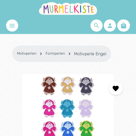
Zum Hauptinhalt springen
Waren
Motivperlen
Formperlen
Motivperle Engel
Bildergalerie überspringen