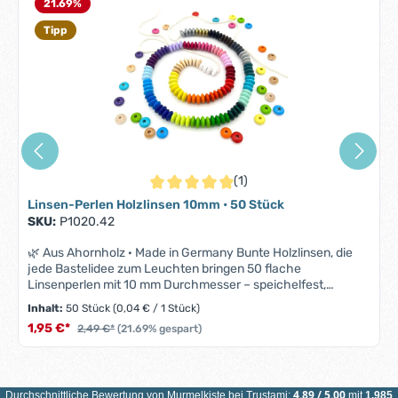
21.69
%
Tipp
(1)
Durchschnittliche Bewertung von 5 von 5 S
Linsen-Perlen Holzlinsen 10mm • 50 Stück
SKU:
P1020.42
🌿 Aus Ahornholz · Made in Germany Bunte Holzlinsen, die
jede Bastelidee zum Leuchten bringen 50 flache
Linsenperlen mit 10 mm Durchmesser – speichelfest,
farbecht und in über 35 Farben. Auffädeln, kombinieren,
Inhalt:
50 Stück
(0,04 € / 1 Stück)
loslegen. 1,95 € 2,49 € –22 % 50 Stück · nur 0,04 € pro Perle
1,95 €*
2,49 €*
(21.69% gespart)
· inkl. MwSt. zzgl. Versand 🇩🇪Made in Germanyaus
Ahornholz gefertigt 🛡️DIN EN 71-3speichel- & schweißfest
🚚Versand in 24 hgratis ab 100 € (DE) ↩️30 Tage
RückgabeGeld-zurück-Garantie Über 35 Farben Misch dir
4.89
/
5.00
deine Lieblingspalette Von zarten Babytönen über kräftige
Durchschnittliche Bewertung von
Murmelkiste
bei Trustami:
mit
1.985