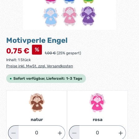
Motivperle Engel
Verkaufspreis:
%
0,75 €
Regulärer Preis:
1,00 €
(25% gespart)
Inhalt:
1 Stück
Preise inkl. MwSt. zzgl. Versandkosten
Sofort verfügbar, Lieferzeit: 1-3 Tage
natur
rosa