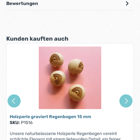
Bewertungen
Produktgalerie überspringen
Kunden kauften auch
Holzperle graviert Regenbogen 15 mm
SKU:
P1516
Unsere naturbelassene Holzperle Regenbogen vereint
schlichte Eleganz mit einem liebevollen Detail: ein feiner,