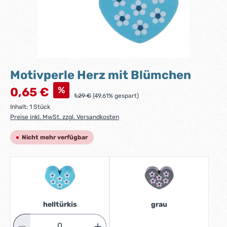
Motivperle Herz mit Blümchen
Verkaufspreis:
%
0,65 €
Regulärer Preis:
1,29 €
(49.61% gespart)
Inhalt:
1 Stück
Preise inkl. MwSt. zzgl. Versandkosten
Nicht mehr verfügbar
helltürkis
grau