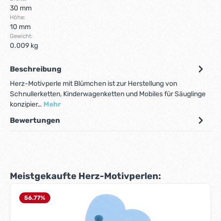
30 mm
Höhe:
10 mm
Gewicht:
0.009 kg
Beschreibung
Herz-Motivperle mit Blümchen ist zur Herstellung von
Schnullerketten, Kinderwagenketten und Mobiles für Säuglinge
konzipier…
Mehr
Bewertungen
Produktgalerie überspringen
Meistgekaufte Herz-Motivperlen:
56.77
%