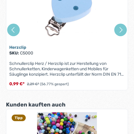
Herzclip
SKU:
C5000
Schnullerclip Herz / Herzclip ist zur Herstellung von
Schnullerketten, Kinderwagenketten und Mobiles für
Säuglinge konzipiert. Herzclip unterfällt der Norm DIN EN 71-
3 (Neue Norm für Migration bestimmter Elemente). Alle
0,99 €*
2,29 €*
(56.77% gespart)
Holzclips sind schweiß-, speichelfest, farbecht, nickel- und
rostfrei, also für Babys Münder völlig unbedenklich. Material:
Ahornholz, EdelstahlFarbe: siehe AbbildungMotiv:
HerzclipBohrung: keineHerstellungsland: Deutschland
Produktgalerie überspringen
Kunden kauften auch
ACHTUNG: WEGEN VERSCHLUCKBARER KLEINTEILE NICHT
FÜR KINDER UNTER 3 JAHREN GEEIGNET!
Tipp