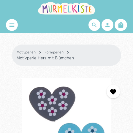
Zum Hauptinhalt springen
Waren
Motivperlen
Formperlen
Motivperle Herz mit Blümchen
Bildergalerie überspringen