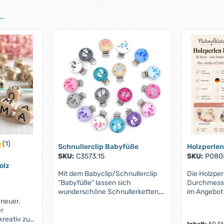
(1)
Schnullerclip Babyfüße
Holzperlen
iche Bewertung von 5 von 5 Sternen
SKU:
C3573.15
SKU:
P080
olz
Mit dem Babyclip/Schnullerclip
Die Holzper
"Babyfüße" lassen sich
Durchmesser
wunderschöne Schnullerketten,
im Angebot 
Kinderwagenketten und andere
werden von
neuer,
stilvolle Accessoires für dich und
gerne zur An
er
dein Baby herstellen. Die
Babyspielz
 kreativ zu