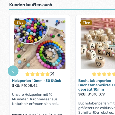
Kunden kauften auch
Produktgalerie überspringen
Tipp
Tipp
(2)
Durchschnittliche Bewertung von 5 von 5 Sternen
Durchschnittl
Holzperlen 10mm • 50 Stück
Buchstabenperlen
Buchstabenwürfel H
SKU:
P1008.42
geprägt 10mm
SKU:
B1010.079
Unsere Holzperlen mit 10
Millimeter Durchmesser aus
Buchstabenperlen mit 
Naturholz erfreuen sich bei
größerer und exklusiv
unseren Kunden einer großen
SchriftartDu liebst es,
Beliebtheit. Sei es zur Herstellung