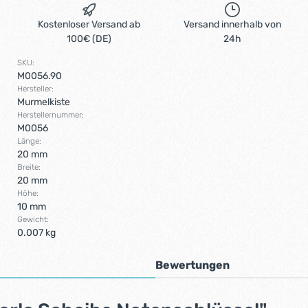
Kostenloser Versand ab
Versand innerhalb von
100€ (DE)
24h
SKU:
M0056.90
Hersteller:
Murmelkiste
Herstellernummer:
M0056
Länge:
20 mm
Breite:
20 mm
Höhe:
10 mm
Gewicht:
0.007 kg
Bewertungen