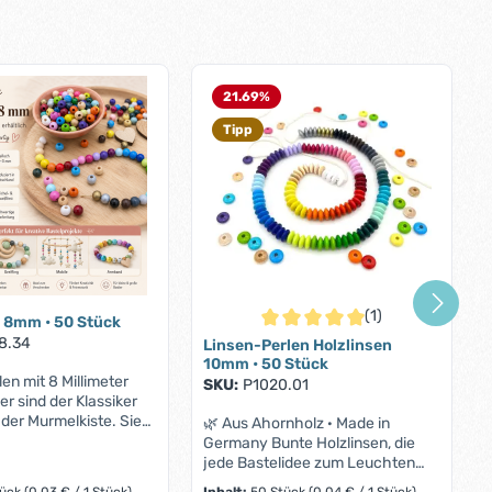
21.69
%
Tipp
(1)
 8mm • 50 Stück
Durchschnittliche Bewertung von
8.34
Linsen-Perlen Holzlinsen
10mm • 50 Stück
len mit 8 Millimeter
SKU:
P1020.01
 sind der Klassiker
der Murmelkiste. Sie
🌿 Aus Ahornholz · Made in
 unseren Kunden
Germany Bunte Holzlinsen, die
fertigung von allerlei
jede Bastelidee zum Leuchten
eugen wie
bringen 50 flache Linsenperlen