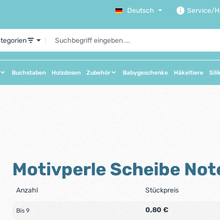
Deutsch
Service/Hi
ategorien
Buchstaben
Holzdosen
Zubehör
Babygeschenke
Häkeltiere
Sili
Motivperle Scheibe Not
Anzahl
Stückpreis
0,80 €
Bis
9