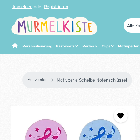
Anmelden
oder
Registrieren
 Hauptinhalt springen
Zur Suche springen
Zur Hauptnavigation springen
Alle K
Personalisierung
Bastelsets
Perlen
Clips
Motivperlen
Motivperlen
Motivperle Scheibe Notenschlüssel
Bildergalerie überspringen