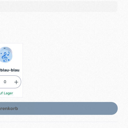
blau-blau
uf Lager
arenkorb