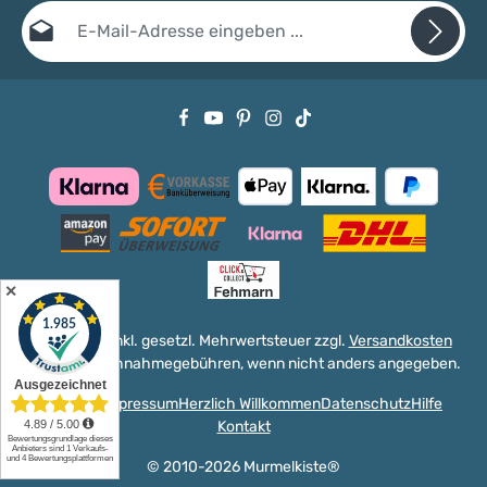
E-Mail-Adresse*
Datenschutz
Die mit einem Stern (*) markierten Felder sind Pflichtfelder.
Ich habe die
Datenschutzbestimmungen
zur Kenntnis genommen
und die
AGB
gelesen und bin mit ihnen einverstanden.
✕
Alle Preise inkl. gesetzl. Mehrwertsteuer zzgl.
Versandkosten
und ggf. Nachnahmegebühren, wenn nicht anders angegeben.
Versand
Impressum
Herzlich Willkommen
Datenschutz
Hilfe
Kontakt
© 2010-2026 Murmelkiste®