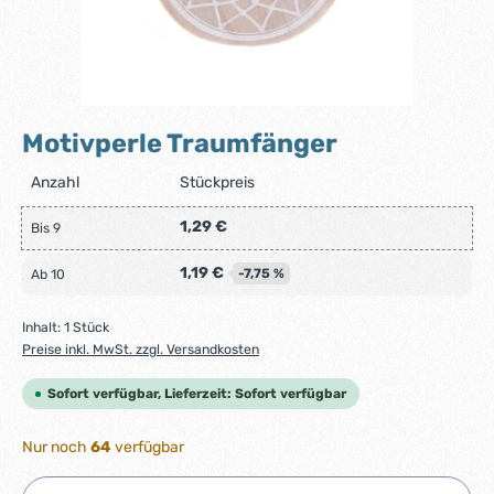
Motivperle Traumfänger
Anzahl
Stückpreis
1,29 €
Bis
9
1,19 €
-7,75 %
Ab
10
Inhalt:
1 Stück
Preise inkl. MwSt. zzgl. Versandkosten
Sofort verfügbar, Lieferzeit: Sofort verfügbar
Nur noch
64
verfügbar
Produkt Anzahl: Gib den gewünschten Wert ein ode