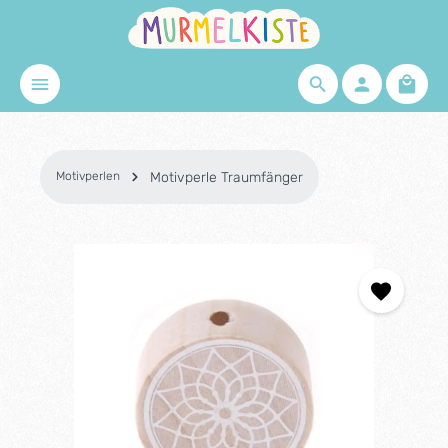
Zum Hauptinhalt springen
Waren
Motivperlen
Motivperle Traumfänger
Bildergalerie überspringen