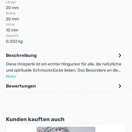
Länge:
20 mm
Breite:
20 mm
Höhe:
10 mm
Gewicht:
0.002 kg
Beschreibung
Diese Holzperle ist ein echter Hingucker für alle, die natürliche
und spirituelle Schmuckstücke lieben. Das Besondere an die…
Mehr
Bewertungen
Produktgalerie überspringen
Kunden kauften auch