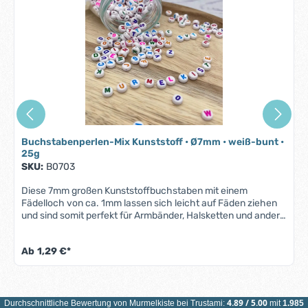
Buchstabenperlen-Mix Kunststoff • Ø7mm • weiß-bunt •
25g
SKU:
B0703
Diese 7mm großen Kunststoffbuchstaben mit einem
Fädelloch von ca. 1mm lassen sich leicht auf Fäden ziehen
und sind somit perfekt für Armbänder, Halsketten und andere
Bastelarbeiten. Jeder Buchstabe bietet eine klare und
kontrastreiche Schrift auf einem weißen Hintergrund, was
Ab
1,29 €*
für starken Kontrast und hervorragende Lesbarkeit
sorgt.Buchstabenperlen-Mix KunststoffDurchmesser:
7mmFädelloch: ca. 1mmGewicht: 25gAnzahl: ca. 185 Stück
pro Packung Es ist nicht sicher, dass alle Buchstaben des
Alphabets in einer Packung enthalten sind. Wegen
4.89
/
5.00
Durchschnittliche Bewertung von
Murmelkiste
bei Trustami:
mit
1.985