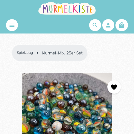
Zum Hauptinhalt springen
Waren
Spielzeug
Murmel-Mix, 25er Set
Bildergalerie überspringen