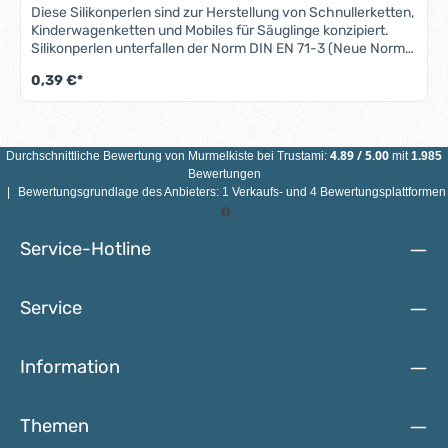
Diese Silikonperlen sind zur Herstellung von Schnullerketten,
Kinderwagenketten und Mobiles für Säuglinge konzipiert.
Silikonperlen unterfallen der Norm DIN EN 71-3 (Neue Norm
für Migration bestimmter Elemente).Eigenschaften
0,39 €*
Silikonperlen 12mm: Material: Silikon, BPA-freiFarbe: siehe
AbbildungGröße: Durchmesser 12 mmBohrung: ca. 2 mm
Bitte beachte, dass der tatsächliche Farbton der
Häkelprodukte trotz identischer Farbbezeichnung von den
4.89
/
5.00
Farben unserer anderen Artikel abweichen kann. ACHTUNG:
Durchschnittliche Bewertung von
Murmelkiste
bei Trustami:
mit
1.985
WEGEN VERSCHLUCKBARER KLEINTEILE NICHT FÜR
Bewertungen
KINDER UNTER 3 JAHREN GEEIGNET!
|
Bewertungsgrundlage des Anbieters: 1 Verkaufs- und 4 Bewertungsplattformen
Service-Hotline
Service
Information
Themen