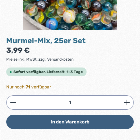
Murmel-Mix, 25er Set
Regulärer Preis:
3,99 €
Preise inkl. MwSt. zzgl. Versandkosten
Sofort verfügbar, Lieferzeit: 1-3 Tage
Nur noch
71
verfügbar
Produkt Anzahl: Gib den gewünschten Wert ein ode
In den Warenkorb