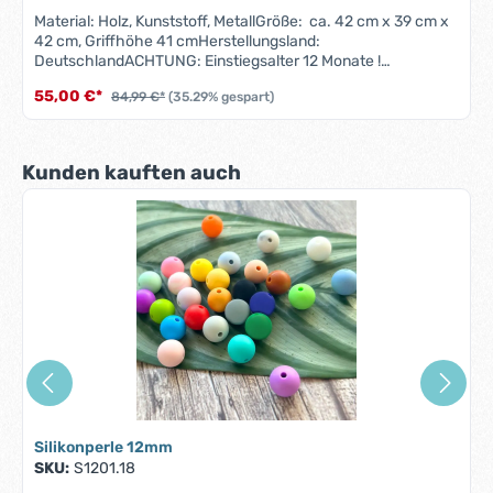
Material: Holz, Kunststoff, MetallGröße: ca. 42 cm x 39 cm x
42 cm, Griffhöhe 41 cmHerstellungsland:
DeutschlandACHTUNG: Einstiegsalter 12 Monate !
*Lauflernwagen Wal
55,00 €*
84,99 €*
(35.29% gespart)
Produktgalerie überspringen
Kunden kauften auch
Silikonperle 12mm
SKU:
S1201.18