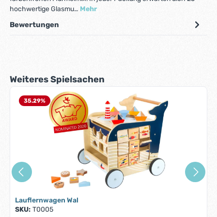
hochwertige Glasmu…
Mehr
Bewertungen
Produktgalerie überspringen
Weiteres Spielsachen
35.29
%
Lauflernwagen Wal
SKU:
T0005