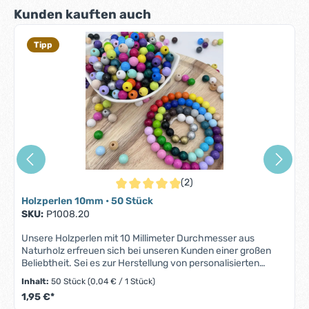
Produktgalerie überspringen
Kunden kauften auch
Tipp
(2)
Durchschnittliche Bewertung von 5 von 5 S
Holzperlen 10mm • 50 Stück
SKU:
P1008.20
Unsere Holzperlen mit 10 Millimeter Durchmesser aus
Naturholz erfreuen sich bei unseren Kunden einer großen
Beliebtheit. Sei es zur Herstellung von personalisierten
Schnullerketten, für DIY-Mobiles, für kreative
Inhalt:
50 Stück
(0,04 € / 1 Stück)
Kinderwagenketten oder für Armbänder und Anhänger – die
1,95 €*
Perlen aus Holz mit einem 10mm Durchmesser lassen sich