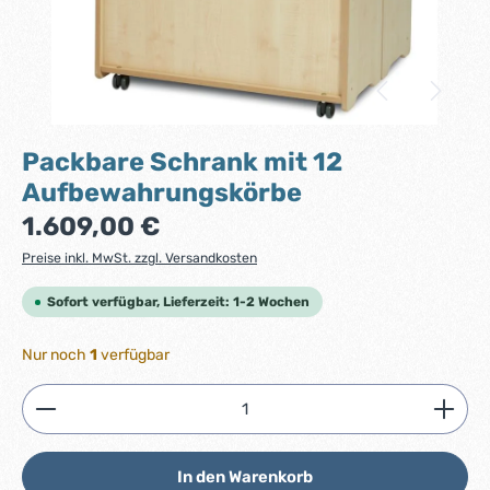
Packbare Schrank mit 12
Aufbewahrungskörbe
Regulärer Preis:
1.609,00 €
Preise inkl. MwSt. zzgl. Versandkosten
Sofort verfügbar, Lieferzeit: 1-2 Wochen
Nur noch
1
verfügbar
Produkt Anzahl: Gib den gewünschten Wert ein ode
In den Warenkorb