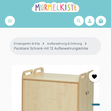
Zum Hauptinhalt springen
Waren
Kindergarten & Kita
Aufbewahrung & Ordnung
Packbare Schrank mit 12 Aufbewahrungskörbe
Bildergalerie überspringen