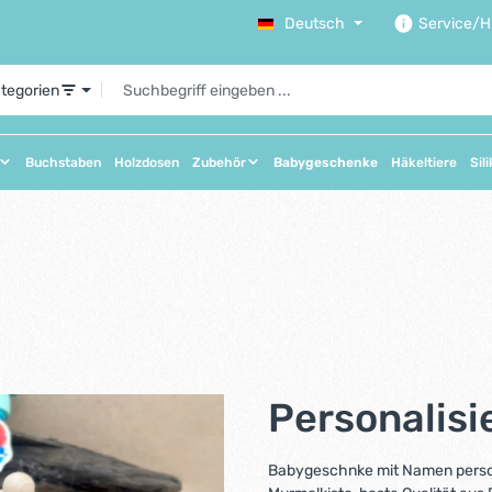
Deutsch
Service/Hi
ategorien
Buchstaben
Holzdosen
Zubehör
Babygeschenke
Häkeltiere
Sil
Personalis
Babygeschnke mit Namen personal