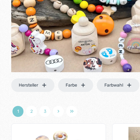
Hersteller
Farbe
Farbwahl
1
2
3
Seite
Seite
Seite