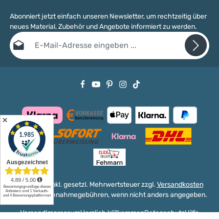
Abonniert jetzt einfach unseren Newsletter, um rechtzeitig über
neues Material, Zubehör und Angebote informiert zu werden.
E-Mail-Adresse*
Datenschutz
Die mit einem Stern (*) markierten Felder sind Pflichtfelder.
Ich habe die
Datenschutzbestimmungen
zur Kenntnis genommen
und die
AGB
gelesen und bin mit ihnen einverstanden.
✕
Alle Preise inkl. gesetzl. Mehrwertsteuer zzgl.
Versandkosten
und ggf. Nachnahmegebühren, wenn nicht anders angegeben.
Versand
Impressum
Herzlich Willkommen
Datenschutz
Hilfe