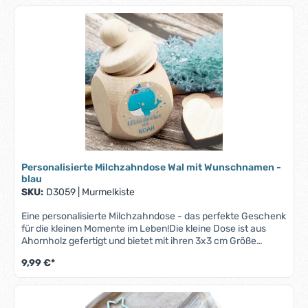
auf.Ob zur Taufe, zum Geburtstag oder einfach als kleine
Aufmerksamkeit – diese Milchzahndose ist eine zauberhafte
Geschenkidee, die Freude bereitet und Erinnerungen
bewahrt.Bitte beachte, dass bei längeren Namen der Druck
entsprechend kleiner ausfallen kann, um auf die Zahndose
zu passen.
Personalisierte Milchzahndose Wal mit Wunschnamen -
blau
SKU:
D3059
|
Murmelkiste
Eine personalisierte Milchzahndose - das perfekte Geschenk
für die kleinen Momente im Leben!Die kleine Dose ist aus
Ahornholz gefertigt und bietet mit ihren 3x3 cm Größe
ausreichend Platz für die wertvollen Erinnerungstücke
9,99 €*
Deines Kindes. Der sichere Schraubverschluss bewahrt die
kleinen Schätze sicher auf.Ob zur Taufe, zum Geburtstag
oder einfach als kleine Aufmerksamkeit – diese
Milchzahndose ist eine zauberhafte Geschenkidee, die