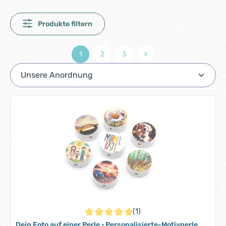
Produkte filtern
1
2
3
Seite
Seite
Seite
(1)
Durchschnittliche Bewertung von 5 von 5 S
Dein Foto auf einer Perle • Personalisierte-Motivperle