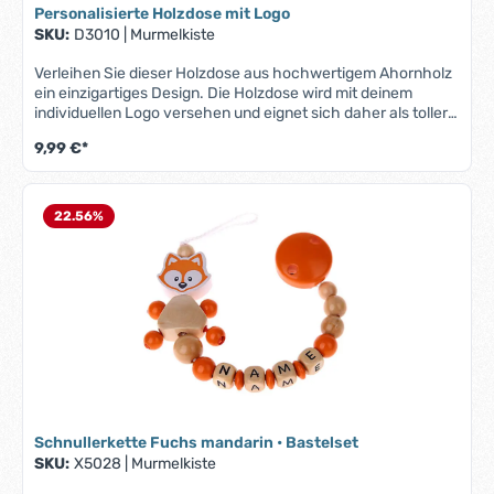
Geburt oder Taufe
Personalisierte Holzdose mit Logo
SKU:
D3010
|
Murmelkiste
Verleihen Sie dieser Holzdose aus hochwertigem Ahornholz
ein einzigartiges Design. Die Holzdose wird mit deinem
individuellen Logo versehen und eignet sich daher als toller
Werbeartikel.Produktmerkmale "Holzdose mit Logo":Material:
9,99 €*
natürliche Optik durch hochwertiges AhornholzIndividuelles
Logo: Ihr persönliches Logo wird präzise auf die Oberfläche
gedruckt – ideal für Unternehmen, Veranstaltungen oder
personalisierte GeschenkeMaße: Durchmesser: 4cm und
22.56
%
Höhe: 4,6cmDein Logo kannst du uns per E-Mail an:
info@murmelkiste.de senden.
Schnullerkette Fuchs mandarin • Bastelset
SKU:
X5028
|
Murmelkiste