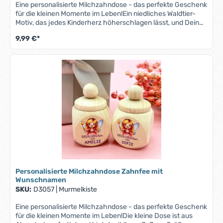
Eine personalisierte Milchzahndose - das perfekte Geschenk
für die kleinen Momente im Leben!Ein niedliches Waldtier-
Motiv, das jedes Kinderherz höherschlagen lässt, und Dein
Wunschname machen diese Milchzahndose zu einem
9,99 €*
Unikat.Die kleine Dose ist aus Ahornholz gefertigt und bietet
mit ihren 3x3 cm Größe ausreichend Platz für die wertvollen
Erinnerungstücke Deines Kindes. Der sichere
Schraubverschluss bewahrt die kleinen Schätze sicher
auf.Ob zur Taufe, zum Geburtstag oder einfach als kleine
Aufmerksamkeit – diese Milchzahndose ist eine zauberhafte
Geschenkidee, die Freude bereitet und Erinnerungen
bewahrt.Bitte beachte, dass bei längeren Namen der Druck
entsprechend kleiner ausfallen kann, um auf die Zahndose
zu passen.
Personalisierte Milchzahndose Zahnfee mit
Wunschnamen
SKU:
D3057
|
Murmelkiste
Eine personalisierte Milchzahndose - das perfekte Geschenk
für die kleinen Momente im Leben!Die kleine Dose ist aus