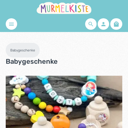
Zum Hauptinhalt springen
Waren
Babygeschenke
Babygeschenke