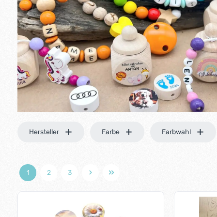
Hersteller
Farbe
Farbwahl
1
2
3
Seite
Seite
Seite