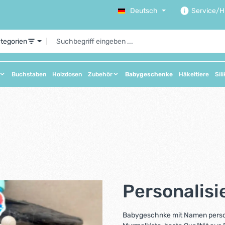
Deutsch
Service/Hi
ategorien
Buchstaben
Holzdosen
Zubehör
Babygeschenke
Häkeltiere
Sil
Personalis
Babygeschnke mit Namen personal