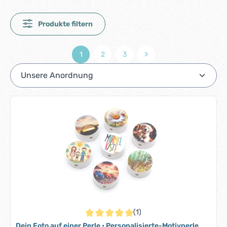
Produkte filtern
1
2
3
Seite
Seite
Seite
(1)
Durchschnittliche Bewertung von 5 von 5 S
Dein Foto auf einer Perle • Personalisierte-Motivperle