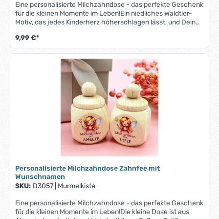
Eine personalisierte Milchzahndose - das perfekte Geschenk
für die kleinen Momente im Leben!Ein niedliches Waldtier-
Motiv, das jedes Kinderherz höherschlagen lässt, und Dein
Wunschname machen diese Milchzahndose zu einem
9,99 €*
Unikat.Die kleine Dose ist aus Ahornholz gefertigt und bietet
mit ihren 3x3 cm Größe ausreichend Platz für die wertvollen
Erinnerungstücke Deines Kindes. Der sichere
Schraubverschluss bewahrt die kleinen Schätze sicher
auf.Ob zur Taufe, zum Geburtstag oder einfach als kleine
Aufmerksamkeit – diese Milchzahndose ist eine zauberhafte
Geschenkidee, die Freude bereitet und Erinnerungen
bewahrt.Bitte beachte, dass bei längeren Namen der Druck
entsprechend kleiner ausfallen kann, um auf die Zahndose
zu passen.
Personalisierte Milchzahndose Zahnfee mit
Wunschnamen
SKU:
D3057
|
Murmelkiste
Eine personalisierte Milchzahndose - das perfekte Geschenk
für die kleinen Momente im Leben!Die kleine Dose ist aus