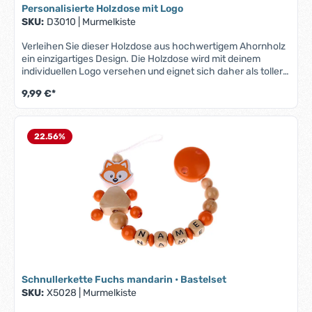
Geburt oder Taufe
Personalisierte Holzdose mit Logo
SKU:
D3010
|
Murmelkiste
Verleihen Sie dieser Holzdose aus hochwertigem Ahornholz
ein einzigartiges Design. Die Holzdose wird mit deinem
individuellen Logo versehen und eignet sich daher als toller
Werbeartikel.Produktmerkmale "Holzdose mit Logo":Material:
9,99 €*
natürliche Optik durch hochwertiges AhornholzIndividuelles
Logo: Ihr persönliches Logo wird präzise auf die Oberfläche
gedruckt – ideal für Unternehmen, Veranstaltungen oder
personalisierte GeschenkeMaße: Durchmesser: 4cm und
22.56
%
Höhe: 4,6cmDein Logo kannst du uns per E-Mail an:
info@murmelkiste.de senden.
Schnullerkette Fuchs mandarin • Bastelset
SKU:
X5028
|
Murmelkiste