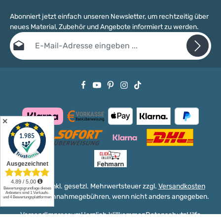
Abonniert jetzt einfach unseren Newsletter, um rechtzeitig über
neues Material, Zubehör und Angebote informiert zu werden.
E-Mail-Adresse*
Datenschutz
Die mit einem Stern (*) markierten Felder sind Pflichtfelder.
Ich habe die
Datenschutzbestimmungen
zur Kenntnis genommen
und die
AGB
gelesen und bin mit ihnen einverstanden.
✕
Alle Preise inkl. gesetzl. Mehrwertsteuer zzgl.
Versandkosten
und ggf. Nachnahmegebühren, wenn nicht anders angegeben.
Versand
Impressum
Herzlich Willkommen
Datenschutz
Hilfe