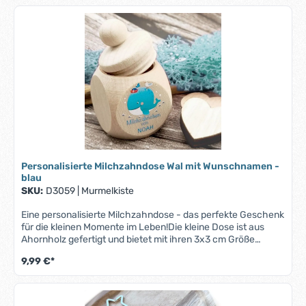
auf.Ob zur Taufe, zum Geburtstag oder einfach als kleine
Aufmerksamkeit – diese Milchzahndose ist eine zauberhafte
Geschenkidee, die Freude bereitet und Erinnerungen
bewahrt.Bitte beachte, dass bei längeren Namen der Druck
entsprechend kleiner ausfallen kann, um auf die Zahndose
zu passen.
Personalisierte Milchzahndose Wal mit Wunschnamen -
blau
SKU:
D3059
|
Murmelkiste
Eine personalisierte Milchzahndose - das perfekte Geschenk
für die kleinen Momente im Leben!Die kleine Dose ist aus
Ahornholz gefertigt und bietet mit ihren 3x3 cm Größe
ausreichend Platz für die wertvollen Erinnerungstücke
9,99 €*
Deines Kindes. Der sichere Schraubverschluss bewahrt die
kleinen Schätze sicher auf.Ob zur Taufe, zum Geburtstag
oder einfach als kleine Aufmerksamkeit – diese
Milchzahndose ist eine zauberhafte Geschenkidee, die