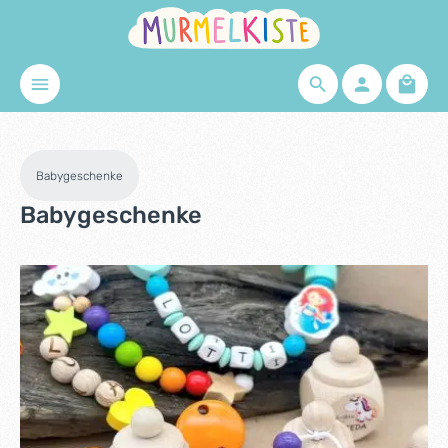
Zum Hauptinhalt springen
Waren
Babygeschenke
Babygeschenke