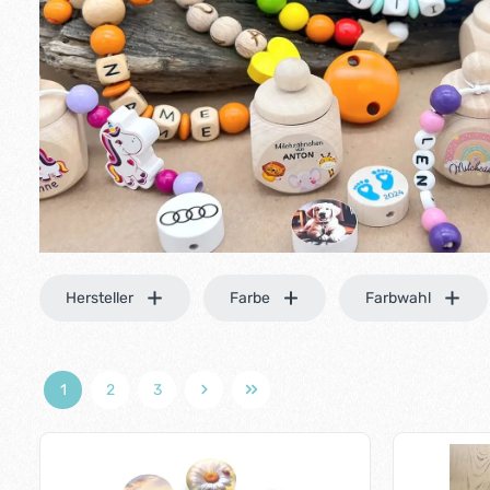
Hersteller
Farbe
Farbwahl
1
2
3
Seite
Seite
Seite