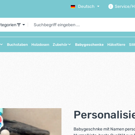
Deutsch
Service/Hi
ategorien
Buchstaben
Holzdosen
Zubehör
Babygeschenke
Häkeltiere
Sil
Personalis
Babygeschnke mit Namen personal