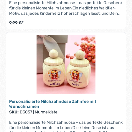
Eine personalisierte Milchzahndose - das perfekte Geschenk
für die kleinen Momente im Leben!Ein niedliches Waldtier-
Motiv, das jedes Kinderherz höherschlagen lässt, und Dein
Wunschname machen diese Milchzahndose zu einem
9,99 €*
Unikat.Die kleine Dose ist aus Ahornholz gefertigt und bietet
mit ihren 3x3 cm Größe ausreichend Platz für die wertvollen
Erinnerungstücke Deines Kindes. Der sichere
Schraubverschluss bewahrt die kleinen Schätze sicher
auf.Ob zur Taufe, zum Geburtstag oder einfach als kleine
Aufmerksamkeit – diese Milchzahndose ist eine zauberhafte
Geschenkidee, die Freude bereitet und Erinnerungen
bewahrt.Bitte beachte, dass bei längeren Namen der Druck
entsprechend kleiner ausfallen kann, um auf die Zahndose
zu passen.
Personalisierte Milchzahndose Zahnfee mit
Wunschnamen
SKU:
D3057
|
Murmelkiste
Eine personalisierte Milchzahndose - das perfekte Geschenk
für die kleinen Momente im Leben!Die kleine Dose ist aus