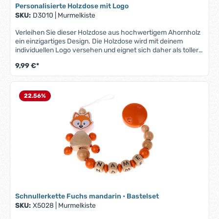
Geburt oder Taufe
Personalisierte Holzdose mit Logo
SKU:
D3010
|
Murmelkiste
Verleihen Sie dieser Holzdose aus hochwertigem Ahornholz
ein einzigartiges Design. Die Holzdose wird mit deinem
individuellen Logo versehen und eignet sich daher als toller
Werbeartikel.Produktmerkmale "Holzdose mit Logo":Material:
9,99 €*
natürliche Optik durch hochwertiges AhornholzIndividuelles
Logo: Ihr persönliches Logo wird präzise auf die Oberfläche
gedruckt – ideal für Unternehmen, Veranstaltungen oder
personalisierte GeschenkeMaße: Durchmesser: 4cm und
22.56
%
Höhe: 4,6cmDein Logo kannst du uns per E-Mail an:
info@murmelkiste.de senden.
Schnullerkette Fuchs mandarin • Bastelset
SKU:
X5028
|
Murmelkiste