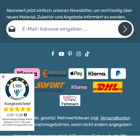
Abonniert jetzt einfach unseren Newsletter, um rechtzeitig über
neues Material, Zubehör und Angebote informiert zu werden.
E-Mail-Adresse*
Datenschutz
Die mit einem Stern (*) markierten Felder sind Pflichtfelder.
Ich habe die
Datenschutzbestimmungen
zur Kenntnis genommen
und die
AGB
gelesen und bin mit ihnen einverstanden.
✕
Alle Preise inkl. gesetzl. Mehrwertsteuer zzgl.
Versandkosten
und ggf. Nachnahmegebühren, wenn nicht anders angegeben.
Versand
Impressum
Herzlich Willkommen
Datenschutz
Hilfe