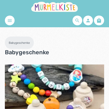
Zum Hauptinhalt springen
Waren
Babygeschenke
Babygeschenke