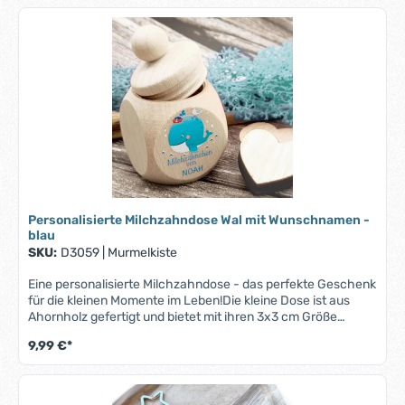
auf.Ob zur Taufe, zum Geburtstag oder einfach als kleine
Aufmerksamkeit – diese Milchzahndose ist eine zauberhafte
Geschenkidee, die Freude bereitet und Erinnerungen
bewahrt.Bitte beachte, dass bei längeren Namen der Druck
entsprechend kleiner ausfallen kann, um auf die Zahndose
zu passen.
Personalisierte Milchzahndose Wal mit Wunschnamen -
blau
SKU:
D3059
|
Murmelkiste
Eine personalisierte Milchzahndose - das perfekte Geschenk
für die kleinen Momente im Leben!Die kleine Dose ist aus
Ahornholz gefertigt und bietet mit ihren 3x3 cm Größe
ausreichend Platz für die wertvollen Erinnerungstücke
9,99 €*
Deines Kindes. Der sichere Schraubverschluss bewahrt die
kleinen Schätze sicher auf.Ob zur Taufe, zum Geburtstag
oder einfach als kleine Aufmerksamkeit – diese
Milchzahndose ist eine zauberhafte Geschenkidee, die