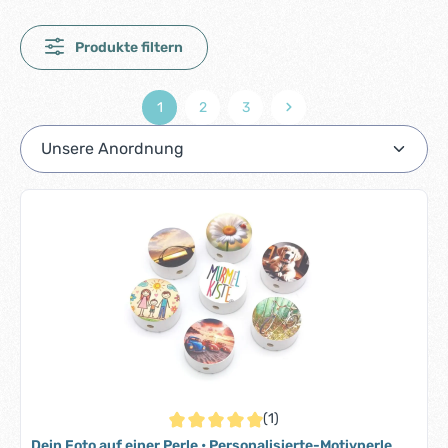
Produkte filtern
1
2
3
Seite
Seite
Seite
(1)
Durchschnittliche Bewertung von 5 von 5 S
Dein Foto auf einer Perle • Personalisierte-Motivperle