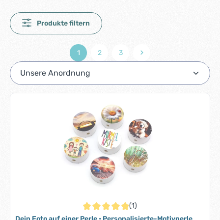
Produkte filtern
1
2
3
Seite
Seite
Seite
(1)
Durchschnittliche Bewertung von 5 von 5 S
Dein Foto auf einer Perle • Personalisierte-Motivperle