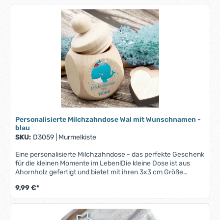
auf.Ob zur Taufe, zum Geburtstag oder einfach als kleine
Aufmerksamkeit – diese Milchzahndose ist eine zauberhafte
Geschenkidee, die Freude bereitet und Erinnerungen
bewahrt.Bitte beachte, dass bei längeren Namen der Druck
entsprechend kleiner ausfallen kann, um auf die Zahndose
zu passen.
Personalisierte Milchzahndose Wal mit Wunschnamen -
blau
SKU:
D3059
|
Murmelkiste
Eine personalisierte Milchzahndose - das perfekte Geschenk
für die kleinen Momente im Leben!Die kleine Dose ist aus
Ahornholz gefertigt und bietet mit ihren 3x3 cm Größe
ausreichend Platz für die wertvollen Erinnerungstücke
9,99 €*
Deines Kindes. Der sichere Schraubverschluss bewahrt die
kleinen Schätze sicher auf.Ob zur Taufe, zum Geburtstag
oder einfach als kleine Aufmerksamkeit – diese
Milchzahndose ist eine zauberhafte Geschenkidee, die