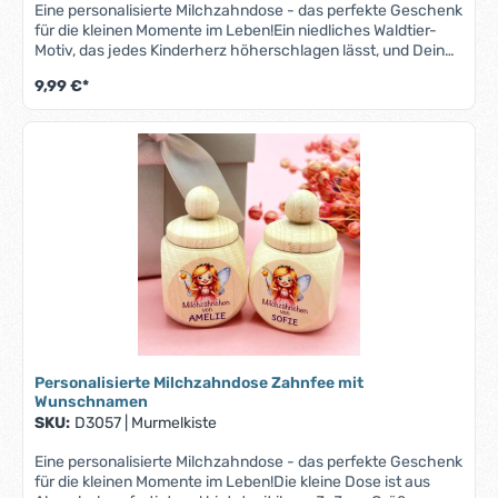
Eine personalisierte Milchzahndose - das perfekte Geschenk
für die kleinen Momente im Leben!Ein niedliches Waldtier-
Motiv, das jedes Kinderherz höherschlagen lässt, und Dein
Wunschname machen diese Milchzahndose zu einem
9,99 €*
Unikat.Die kleine Dose ist aus Ahornholz gefertigt und bietet
mit ihren 3x3 cm Größe ausreichend Platz für die wertvollen
Erinnerungstücke Deines Kindes. Der sichere
Schraubverschluss bewahrt die kleinen Schätze sicher
auf.Ob zur Taufe, zum Geburtstag oder einfach als kleine
Aufmerksamkeit – diese Milchzahndose ist eine zauberhafte
Geschenkidee, die Freude bereitet und Erinnerungen
bewahrt.Bitte beachte, dass bei längeren Namen der Druck
entsprechend kleiner ausfallen kann, um auf die Zahndose
zu passen.
Personalisierte Milchzahndose Zahnfee mit
Wunschnamen
SKU:
D3057
|
Murmelkiste
Eine personalisierte Milchzahndose - das perfekte Geschenk
für die kleinen Momente im Leben!Die kleine Dose ist aus