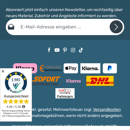
Abonniert jetzt einfach unseren Newsletter, um rechtzeitig über
neues Material, Zubehör und Angebote informiert zu werden.
E-Mail-Adresse*
Datenschutz
Die mit einem Stern (*) markierten Felder sind Pflichtfelder.
Ich habe die
Datenschutzbestimmungen
zur Kenntnis genommen
und die
AGB
gelesen und bin mit ihnen einverstanden.
✕
Alle Preise inkl. gesetzl. Mehrwertsteuer zzgl.
Versandkosten
und ggf. Nachnahmegebühren, wenn nicht anders angegeben.
Versand
Impressum
Herzlich Willkommen
Datenschutz
Hilfe