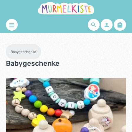
Zum Hauptinhalt springen
Waren
Babygeschenke
Babygeschenke