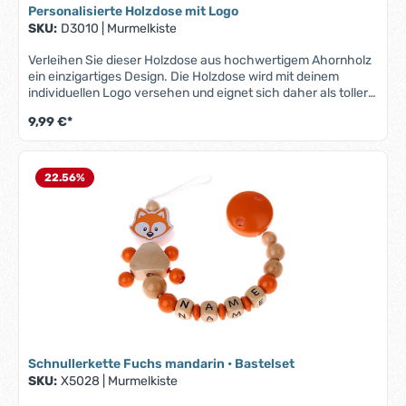
Geburt oder Taufe
Personalisierte Holzdose mit Logo
SKU:
D3010
|
Murmelkiste
Verleihen Sie dieser Holzdose aus hochwertigem Ahornholz
ein einzigartiges Design. Die Holzdose wird mit deinem
individuellen Logo versehen und eignet sich daher als toller
Werbeartikel.Produktmerkmale "Holzdose mit Logo":Material:
9,99 €*
natürliche Optik durch hochwertiges AhornholzIndividuelles
Logo: Ihr persönliches Logo wird präzise auf die Oberfläche
gedruckt – ideal für Unternehmen, Veranstaltungen oder
personalisierte GeschenkeMaße: Durchmesser: 4cm und
22.56
%
Höhe: 4,6cmDein Logo kannst du uns per E-Mail an:
info@murmelkiste.de senden.
Schnullerkette Fuchs mandarin • Bastelset
SKU:
X5028
|
Murmelkiste