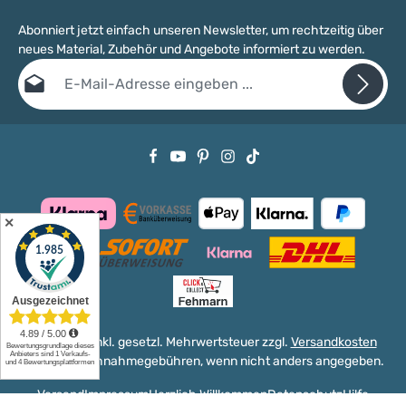
Abonniert jetzt einfach unseren Newsletter, um rechtzeitig über
neues Material, Zubehör und Angebote informiert zu werden.
E-Mail-Adresse*
Datenschutz
Die mit einem Stern (*) markierten Felder sind Pflichtfelder.
Ich habe die
Datenschutzbestimmungen
zur Kenntnis genommen
und die
AGB
gelesen und bin mit ihnen einverstanden.
✕
Alle Preise inkl. gesetzl. Mehrwertsteuer zzgl.
Versandkosten
und ggf. Nachnahmegebühren, wenn nicht anders angegeben.
Versand
Impressum
Herzlich Willkommen
Datenschutz
Hilfe