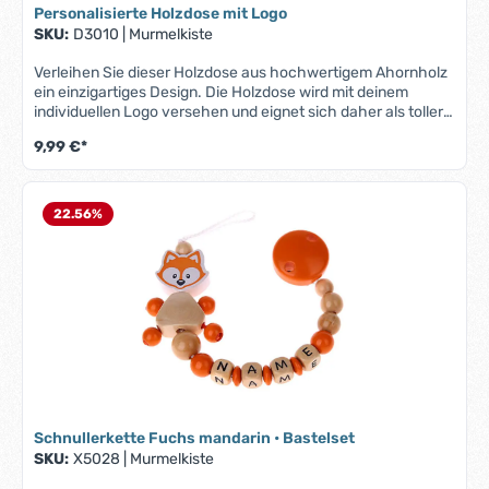
Geburt oder Taufe
Personalisierte Holzdose mit Logo
SKU:
D3010
|
Murmelkiste
Verleihen Sie dieser Holzdose aus hochwertigem Ahornholz
ein einzigartiges Design. Die Holzdose wird mit deinem
individuellen Logo versehen und eignet sich daher als toller
Werbeartikel.Produktmerkmale "Holzdose mit Logo":Material:
9,99 €*
natürliche Optik durch hochwertiges AhornholzIndividuelles
Logo: Ihr persönliches Logo wird präzise auf die Oberfläche
gedruckt – ideal für Unternehmen, Veranstaltungen oder
personalisierte GeschenkeMaße: Durchmesser: 4cm und
22.56
%
Höhe: 4,6cmDein Logo kannst du uns per E-Mail an:
info@murmelkiste.de senden.
Schnullerkette Fuchs mandarin • Bastelset
SKU:
X5028
|
Murmelkiste