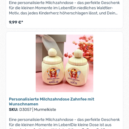
Eine personalisierte Milchzahndose - das perfekte Geschenk
für die kleinen Momente im Leben!Ein niedliches Waldtier-
Motiv, das jedes Kinderherz höherschlagen lässt, und Dein
Wunschname machen diese Milchzahndose zu einem
9,99 €*
Unikat.Die kleine Dose ist aus Ahornholz gefertigt und bietet
mit ihren 3x3 cm Größe ausreichend Platz für die wertvollen
Erinnerungstücke Deines Kindes. Der sichere
Schraubverschluss bewahrt die kleinen Schätze sicher
auf.Ob zur Taufe, zum Geburtstag oder einfach als kleine
Aufmerksamkeit – diese Milchzahndose ist eine zauberhafte
Geschenkidee, die Freude bereitet und Erinnerungen
bewahrt.Bitte beachte, dass bei längeren Namen der Druck
entsprechend kleiner ausfallen kann, um auf die Zahndose
zu passen.
Personalisierte Milchzahndose Zahnfee mit
Wunschnamen
SKU:
D3057
|
Murmelkiste
Eine personalisierte Milchzahndose - das perfekte Geschenk
für die kleinen Momente im Leben!Die kleine Dose ist aus