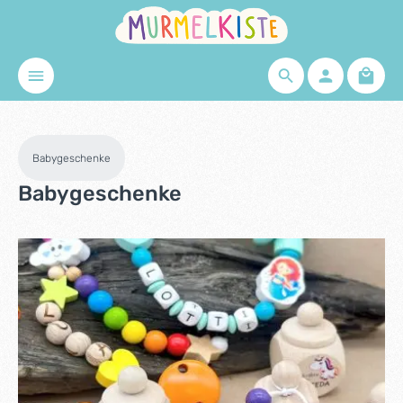
Zum Hauptinhalt springen
Waren
Babygeschenke
Babygeschenke