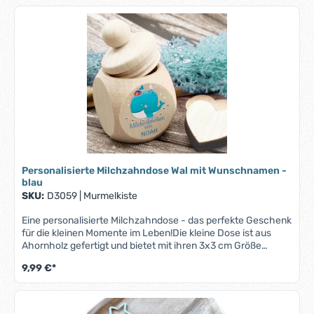
auf.Ob zur Taufe, zum Geburtstag oder einfach als kleine
Aufmerksamkeit – diese Milchzahndose ist eine zauberhafte
Geschenkidee, die Freude bereitet und Erinnerungen
bewahrt.Bitte beachte, dass bei längeren Namen der Druck
entsprechend kleiner ausfallen kann, um auf die Zahndose
zu passen.
Personalisierte Milchzahndose Wal mit Wunschnamen -
blau
SKU:
D3059
|
Murmelkiste
Eine personalisierte Milchzahndose - das perfekte Geschenk
für die kleinen Momente im Leben!Die kleine Dose ist aus
Ahornholz gefertigt und bietet mit ihren 3x3 cm Größe
ausreichend Platz für die wertvollen Erinnerungstücke
9,99 €*
Deines Kindes. Der sichere Schraubverschluss bewahrt die
kleinen Schätze sicher auf.Ob zur Taufe, zum Geburtstag
oder einfach als kleine Aufmerksamkeit – diese
Milchzahndose ist eine zauberhafte Geschenkidee, die