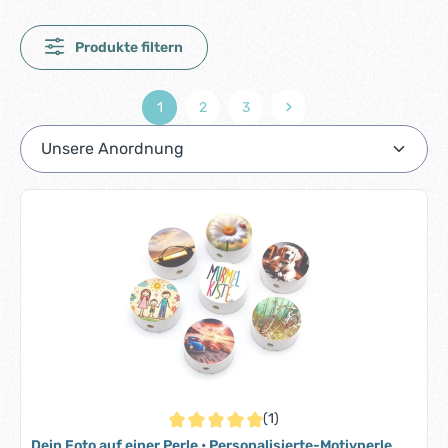
Produkte filtern
1
2
3
Seite
Seite
Seite
(1)
Durchschnittliche Bewertung von 5 von 5 S
Dein Foto auf einer Perle • Personalisierte-Motivperle