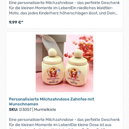
Eine personalisierte Milchzahndose - das perfekte Geschenk
für die kleinen Momente im Leben!Ein niedliches Waldtier-
Motiv, das jedes Kinderherz höherschlagen lässt, und Dein
Wunschname machen diese Milchzahndose zu einem
9,99 €*
Unikat.Die kleine Dose ist aus Ahornholz gefertigt und bietet
mit ihren 3x3 cm Größe ausreichend Platz für die wertvollen
Erinnerungstücke Deines Kindes. Der sichere
Schraubverschluss bewahrt die kleinen Schätze sicher
auf.Ob zur Taufe, zum Geburtstag oder einfach als kleine
Aufmerksamkeit – diese Milchzahndose ist eine zauberhafte
Geschenkidee, die Freude bereitet und Erinnerungen
bewahrt.Bitte beachte, dass bei längeren Namen der Druck
entsprechend kleiner ausfallen kann, um auf die Zahndose
zu passen.
Personalisierte Milchzahndose Zahnfee mit
Wunschnamen
SKU:
D3057
|
Murmelkiste
Eine personalisierte Milchzahndose - das perfekte Geschenk
für die kleinen Momente im Leben!Die kleine Dose ist aus