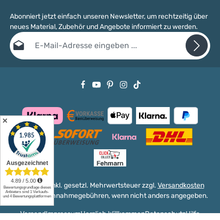
Abonniert jetzt einfach unseren Newsletter, um rechtzeitig über
neues Material, Zubehör und Angebote informiert zu werden.
E-Mail-Adresse*
Datenschutz
Die mit einem Stern (*) markierten Felder sind Pflichtfelder.
Ich habe die
Datenschutzbestimmungen
zur Kenntnis genommen
und die
AGB
gelesen und bin mit ihnen einverstanden.
✕
Alle Preise inkl. gesetzl. Mehrwertsteuer zzgl.
Versandkosten
und ggf. Nachnahmegebühren, wenn nicht anders angegeben.
Versand
Impressum
Herzlich Willkommen
Datenschutz
Hilfe