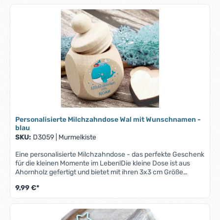
auf.Ob zur Taufe, zum Geburtstag oder einfach als kleine
Aufmerksamkeit – diese Milchzahndose ist eine zauberhafte
Geschenkidee, die Freude bereitet und Erinnerungen
bewahrt.Bitte beachte, dass bei längeren Namen der Druck
entsprechend kleiner ausfallen kann, um auf die Zahndose
zu passen.
Personalisierte Milchzahndose Wal mit Wunschnamen -
blau
SKU:
D3059
|
Murmelkiste
Eine personalisierte Milchzahndose - das perfekte Geschenk
für die kleinen Momente im Leben!Die kleine Dose ist aus
Ahornholz gefertigt und bietet mit ihren 3x3 cm Größe
ausreichend Platz für die wertvollen Erinnerungstücke
9,99 €*
Deines Kindes. Der sichere Schraubverschluss bewahrt die
kleinen Schätze sicher auf.Ob zur Taufe, zum Geburtstag
oder einfach als kleine Aufmerksamkeit – diese
Milchzahndose ist eine zauberhafte Geschenkidee, die