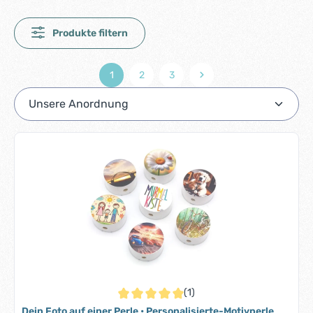
Produkte filtern
1
2
3
Seite
Seite
Seite
(1)
Durchschnittliche Bewertung von 5 von 5 S
Dein Foto auf einer Perle • Personalisierte-Motivperle