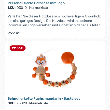
Geburt oder Taufe
Personalisierte Holzdose mit Logo
SKU:
D3010
|
Murmelkiste
Verleihen Sie dieser Holzdose aus hochwertigem Ahornholz
ein einzigartiges Design. Die Holzdose wird mit deinem
individuellen Logo versehen und eignet sich daher als toller
Werbeartikel.Produktmerkmale "Holzdose mit Logo":Material:
9,99 €*
natürliche Optik durch hochwertiges AhornholzIndividuelles
Logo: Ihr persönliches Logo wird präzise auf die Oberfläche
gedruckt – ideal für Unternehmen, Veranstaltungen oder
personalisierte GeschenkeMaße: Durchmesser: 4cm und
22.56
%
Höhe: 4,6cmDein Logo kannst du uns per E-Mail an:
info@murmelkiste.de senden.
Schnullerkette Fuchs mandarin • Bastelset
SKU:
X5028
|
Murmelkiste