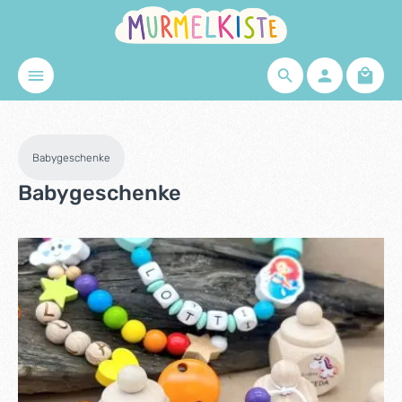
Zum Hauptinhalt springen
Waren
Babygeschenke
Babygeschenke