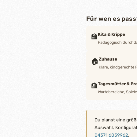
Für wen es pass
Kita & Krippe
🏫
Pädagogisch durchdac
Zuhause
🏠
Klare, kindgerechte 
Tagesmütter & Pra
🏨
Wartebereiche, Spiel
Du planst eine größ
Auswahl, Konfigura
04371 6059962
.