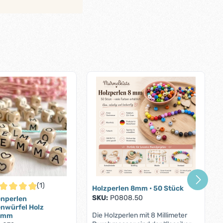
(1)
Holzperlen 8mm • 50 Stück
chschnittliche Bewertung von 5 von 5 Sternen
SKU:
P0808.50
nperlen
nwürfel Holz
Die Holzperlen mit 8 Millimeter
10mm