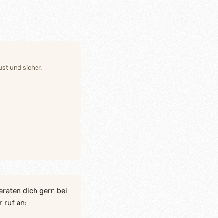
st und sicher.
eraten dich gern bei
 ruf an: