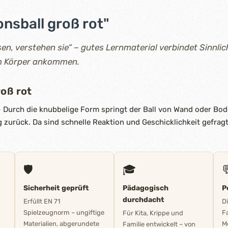
nsball groß rot"
en, verstehen sie“ – gutes Lernmaterial verbindet Sinnlic
im Körper ankommen.
roß rot
 Durch die knubbelige Form springt der Ball von Wand oder Bode
zurück. Da sind schnelle Reaktion und Geschicklichkeit gefragt
🛡️
🎓

Sicherheit geprüft
Pädagogisch
P
durchdacht
Erfüllt EN 71
D
Spielzeugnorm – ungiftige
F
Für Kita, Krippe und
Materialien, abgerundete
M
Familie entwickelt – von