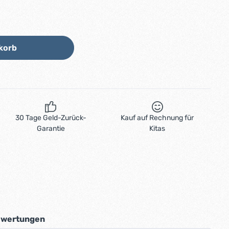
Wert ein oder benutze die Schaltflächen
korb
30 Tage Geld-Zurück-
Kauf auf Rechnung für
Garantie
Kitas
wertungen