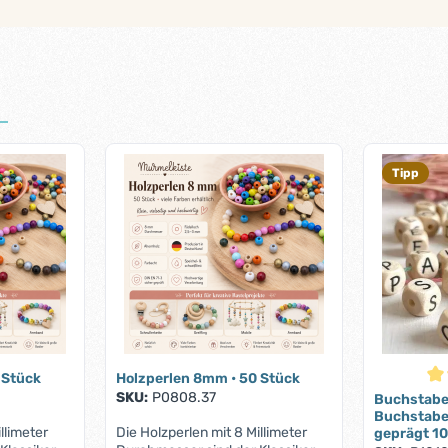
Tipp
 Stück
Holzperlen 8mm • 50 Stück
Dur
SKU:
P0808.37
Buchstabe
Buchstabe
llimeter
Die Holzperlen mit 8 Millimeter
geprägt 