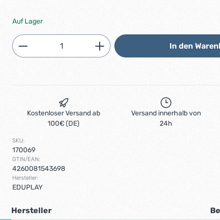
Auf Lager
Produkt Anzahl: Gib den gewünschten 
In den Waren
Kostenloser Versand ab
Versand innerhalb von
100€ (DE)
24h
SKU:
170069
GTIN/EAN:
4260081543698
Hersteller:
EDUPLAY
Hersteller
Be