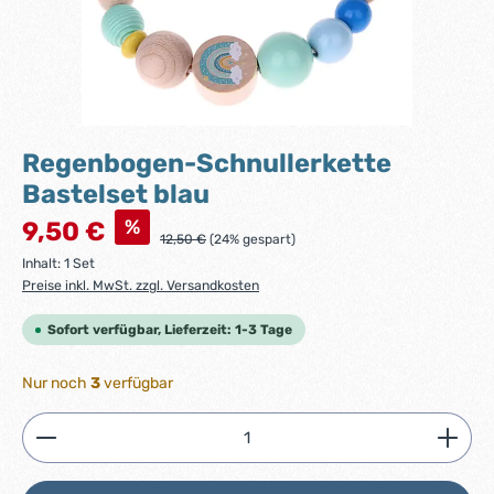
Regenbogen-Schnullerkette
Bastelset blau
Verkaufspreis:
%
9,50 €
Regulärer Preis:
12,50 €
(24% gespart)
Inhalt:
1 Set
Preise inkl. MwSt. zzgl. Versandkosten
Sofort verfügbar, Lieferzeit: 1-3 Tage
Nur noch
3
verfügbar
Produkt Anzahl: Gib den gewünschten Wert ein ode