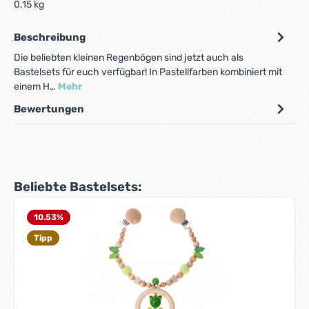
0.15 kg
Beschreibung
Die beliebten kleinen Regenbögen sind jetzt auch als
Bastelsets für euch verfügbar! In Pastellfarben kombiniert mit
einem H…
Mehr
Bewertungen
Produktgalerie überspringen
Beliebte Bastelsets:
10.53
%
Tipp