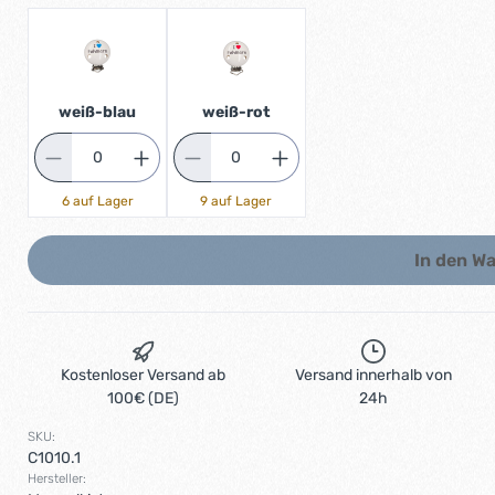
weiß-blau
weiß-rot
6 auf Lager
9 auf Lager
In den W
Kostenloser Versand ab
Versand innerhalb von
100€ (DE)
24h
SKU:
C1010.1
Hersteller: