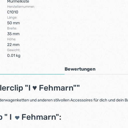
Murmelkiste
Herstellernummer:
C1010
Länge:
50 mm
Breite:
35 mm
Höhe:
22 mm
Gewicht:
0.01 kg
Bewertungen
erclip "I ♥ Fehmarn""
nderwagenketten und anderen stilvollen Accessoires für dich und dein B
 " I
Fehmarn":
♥