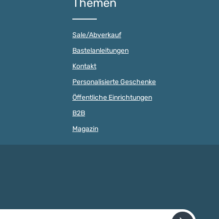
Themen
Auffädeln selbst. Genau daraus
n wählbar •
entsteht das, worum es beim
 in Deutschland •
Selbermachen geht, ein fertiges
: 30 Millimeter •
Stück, auf das man stolz ist. Gut
limeter • 2
Sale/Abverkauf
zu greifenSpürbar schwerer und
slöcher mit einer Größe
griffiger als kleine Perlen.
metern Staffelpreise der
Bastelanleitungen
Angenehm glatte Oberfläche aus
ei mehreren Clips bzw.
Ahornholz, die man gern in der
Abnahmemenge ab 10
Kontakt
Hand behält. Schnell
nullerclips wird der
gefädeltFädelloch von 2,5 bis
reduzieret. Ab 1.000
Personalisierte Geschenke
3 mm. Unsere Schnüre und
 regelmäßigen
Bänder passen ohne Nadel und
Öffentliche Einrichtungen
eten wir individuelle
ohne Gefummel durch. Farbe frei
preise.Schnullerclip
B2B
wählbarVon kräftigen
Millimeter
Kinderfarben über sanfte Töne bis
r für die Gestaltung
Magazin
roh und natur lasiert. Du stellst dir
r
dein Set aus 25 Perlen selbst
oiresSchnullerclips
zusammen. Daten und Fakten
ichtbar für die
MaterialAhornholz, produziert in
 von Schnullerketten
Deutschland Menge25 Stück
n Babyaccessoires
Durchmesser12 mm Fädelloch2,5
s, Kinderwagenketten
bis 3 mm Oberflächefarbecht,
chalenspielzeug. Um
speichel- und schweißfest
tten selber zu
PrüfnormDIN EN 71-3 Sicher
nötigt man einen
genug für Babymünder. Alle
den Holzclip, damit
il-Adresse*