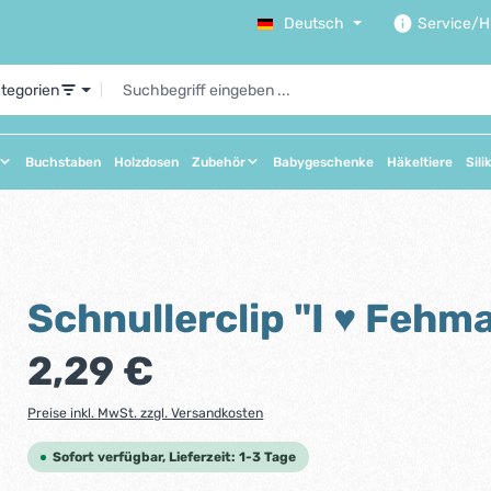
Deutsch
Service/Hi
ategorien
Buchstaben
Holzdosen
Zubehör
Babygeschenke
Häkeltiere
Sili
Schnullerclip "I ♥ Fehm
Regulärer Preis:
2,29 €
Preise inkl. MwSt. zzgl. Versandkosten
Sofort verfügbar, Lieferzeit: 1-3 Tage