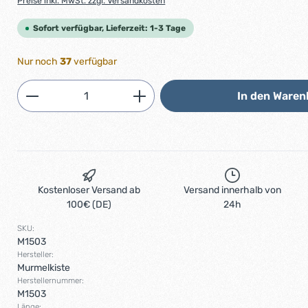
Preise inkl. MwSt. zzgl. Versandkosten
Sofort verfügbar, Lieferzeit: 1-3 Tage
Nur noch
37
verfügbar
Produkt Anzahl: Gib den gewünschten 
In den Waren
Kostenloser Versand ab
Versand innerhalb von
100€ (DE)
24h
SKU:
M1503
Hersteller:
Murmelkiste
Herstellernummer:
M1503
Länge: