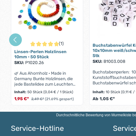
(1)
Buchstabenwürfel K
Durchschnittliche Bewertung von 5 von 5 Sternen
10x10mm weiß/schwa
Linsen-Perlen Holzlinsen
Stk
10mm • 50 Stück
SKU:
B1003.008
SKU:
P1020.26
Buchstabenperlen: 1
🌿 Aus Ahornholz · Made in
Kunststoffbuchstaben
Germany Bunte Holzlinsen, die
Buchstabenwürfel sc
jede Bastelidee zum Leuchten
10x10mm Würfel: weiß 
bringen 50 flache Linsenperlen
Inhalt:
50 Stück
(0,04 € / 1 Stück)
Inhalt:
10 Stück
(0,11 € /
schwarz Buchstabe: fr
mit 10 mm Durchmesser –
1,95 €*
Ab
1,05 €*
2,49 €*
(21.69% gespart)
wählbarAnzahl: 10Hers
speichelfest, farbecht und in über
nach DIN EN 71 Maße
35 Farben. Auffädeln,
Produkt Anzahl: Gib den gewünschte
Die Buchstabenperlen
kombinieren, loslegen. 1,95 €
Durchschnittliche Bewertung von
Murmelkiste
be
sich hervorragend zur
2,49 € –22 % 50 Stück · nur
Herstellung von Schnu
0,04 € pro Perle · inkl. MwSt. zzgl.
Baby-Spielzeug, Kind
Service-Hotline
Servic
Versand 🇩🇪Made in
Schlüsselanhängern e
Germanyaus Ahornholz gefertigt