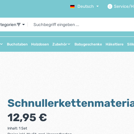
Deutsch
Service/Hi
ategorien
Buchstaben
Holzdosen
Zubehör
Babygeschenke
Häkeltiere
Sili
Schnullerkettenmateri
Regulärer Preis:
12,95 €
Inhalt:
1 Set