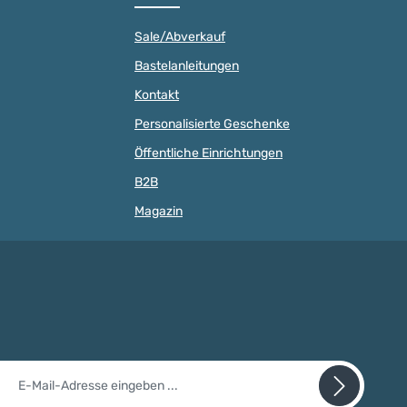
wunderbar zu anderen
Punkte: Material:
alien.
AhornholzFarbe: siehe
Sale/Abverkauf
enschaften Holzperle
AbbildungGröße: Durchmesser 29
:Material:
mm , Höhe 12 mmMotiv:
Bastelanleitungen
senes HolzMotiv:
Lochblume mit PunktenBohrung:
 RegenbogenFarbe
3mmHerstellungsland:
Kontakt
röße: 15 mmFädelloch:
Deutschland ACHTUNG: WEGEN
e Qualität für
VERSCHLUCKBARER KLEINTEILE
Personalisierte Geschenke
icherheit Wann immer
NICHT FÜR KINDER UNTER 3
r geht, steht die
Öffentliche Einrichtungen
JAHREN GEEIGNET!
an erster Stelle. Daher
B2B
 all unsere
der Norm DIN EN 71-3.
Magazin
antiert farbecht,
t und schweißfest. Die
ertigten Spielzeuge
 Babys und
n gefahrlos erkundet
uch mit dem Mund.
st Du in
cherheitsbestimmunge
il-Adresse*