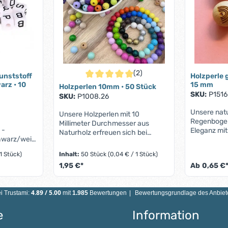
(2)
unststoff
Holzperle 
Durchschnittliche Bewertung von 5 von 5 S
rz • 10
15 mm
Holzperlen 10mm • 50 Stück
SKU:
P1516
SKU:
P1008.26
Unsere nat
Unsere Holzperlen mit 10
0
Regenbogen
Millimeter Durchmesser aus
 -
Eleganz mit
Naturholz erfreuen sich bei
hwarz/weiß
Detail: ein 
unseren Kunden einer großen
Schrift:
Regenbogen
Beliebtheit. Sei es zur Herstellung
 1 Stück)
Inhalt:
50 Stück
(0,04 € / 1 Stück)
ei
Hoffnung s
von personalisierten
1,95 €*
Ab
0,65 €
tellung
unbehandel
Schnullerketten, für DIY-Mobiles,
: 10x10mm
durch sein
für kreative Kinderwagenketten
n Wert ein oder benutze die Schaltfläch
Produkt Anzahl: Gib den gewü
 eignen
natürliche 
oder für Armbänder und
4.89
/
5.00
i Trustami:
mit
1.985
Bewertungen
|
Bewertungsgrundlage des Anbiete
jede Perle 
Anhänger – die Perlen aus Holz
llerketten,
für Schnull
mit einem 10mm Durchmesser
erschmuck,
e
Information
oder Anhäng
lassen sich vielseitig einsetzen.
tc. Es kann
bringt eine
Das Material Holz vereint eine