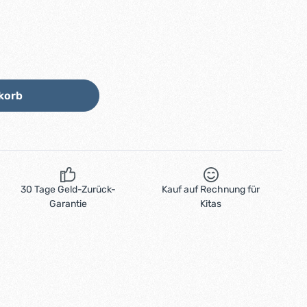
Wert ein oder benutze die Schaltflächen
korb
30 Tage Geld-Zurück-
Kauf auf Rechnung für
Garantie
Kitas