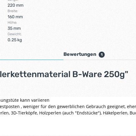
220 mm
Breite:
160 mm
Höhe:
35 mm
Gewicht:
0.25 kg
Bewertungen
1
lerkettenmaterial B-Ware 250g"
hungstüte kann variieren
Restposten , weniger für den gewerblichen Gebrauch geeignet, eher 
vperlen, 3D-Tierköpfe, Holzperlen (auch "Endstücke"), Häkelperlen, B