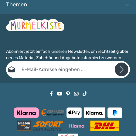
Themen
3 JAHREN GEEIGNET! Die Buchstaben sind bedingt
speichelfest.
Abonniert jetzt einfach unseren Newsletter, um rechtzeitig über
neues Material, Zubehör und Angebote informiert zu werden.
E-Mail-Adresse*
Datenschutz
Die mit einem Stern (*) markierten Felder sind Pflichtfelder.
Ich habe die
Datenschutzbestimmungen
zur Kenntnis genommen
und die
AGB
gelesen und bin mit ihnen einverstanden.