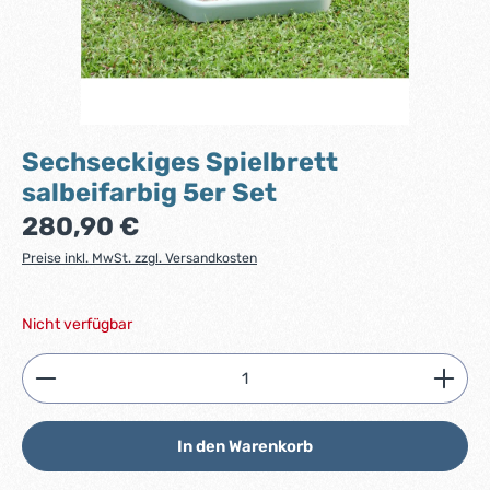
Sechseckiges Spielbrett
salbeifarbig 5er Set
Regulärer Preis:
280,90 €
Preise inkl. MwSt. zzgl. Versandkosten
Nicht verfügbar
Produkt Anzahl: Gib den gewünschten Wert ein ode
In den Warenkorb