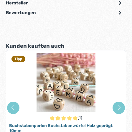
Hersteller
Bewertungen
Produktgalerie überspringen
Kunden kauften auch
Tipp
(1)
Durchschnittliche Bewertung von 5 von 5 S
Buchstabenperlen Buchstabenwürfel Holz geprägt
10mm