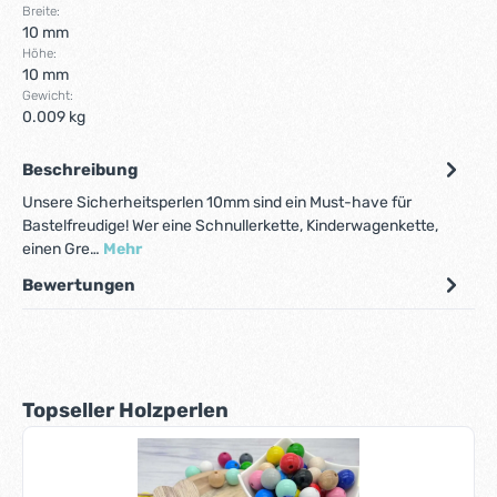
Breite:
10 mm
Höhe:
10 mm
Gewicht:
0.009 kg
Beschreibung
Unsere Sicherheitsperlen 10mm sind ein Must-have für
Bastelfreudige! Wer eine Schnullerkette, Kinderwagenkette,
einen Gre…
Mehr
Bewertungen
Produktgalerie überspringen
Topseller Holzperlen