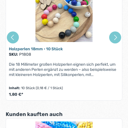
Holzperlen 18mm • 10 Stück
SKU:
P1808
Die 18 Millimeter großen Holzperlen eignen sich perfekt, um
mit anderen Perlen ergänzt zu werden – also beispielsweise
mit kleineren Holzperlen, mit Silikonperlen, mit
Buchstabenperlen oder mit Motivperlen. Das extra große
Fädelloch erleichtert dabei das Auffädeln der einzelnen
Inhalt:
10 Stück
(0,18 € / 1 Stück)
Perlen auf die Bänder und Schnüre. Holzperlen aus dem
1,80 €*
Shop der Murmelkiste bereiten Babys und Kleinkindern viel
Freude. Mit ihrer angenehmen Oberflächentextur, der
natürlichen und farbenfrohen Optik und dem größeren
Durchmesser laden sie dazu ein, befühlt und mit dem Mund
Produktgalerie überspringen
Kunden kauften auch
erforscht zu werden. Natürlich sind Holzperlen 18 Millimeter
in vielen Farben erhältlich, sodass jeder sein individuelles
Bastelprojekt ganz nach den eigenen Vorstellungen