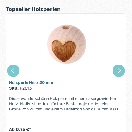
Produktgalerie überspringen
Topseller Holzperlen
Holzperle Herz 20 mm
SKU:
P2013
Diese wunderschöne Holzperle mit einem lasergravierten
Herz-Motiv ist perfekt für Ihre Bastelprojekte. Mit einer
Größe von 20 mm und einem Fädelloch von ca. 4 mm lässt
sie sich leicht an Ketten, Schlüsselanhängern usw.
befestigen. Das Herz-Motiv verleiht der Perle einen
einzigartigen und charmanten
Ab
0,75 €*
Look.ProdukteigenschaftenGröße: 20 mm Fädelloch: ca. 4