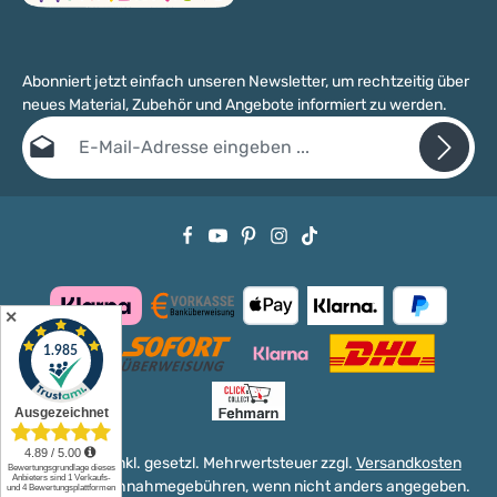
Abonniert jetzt einfach unseren Newsletter, um rechtzeitig über
neues Material, Zubehör und Angebote informiert zu werden.
E-Mail-Adresse*
Datenschutz
Die mit einem Stern (*) markierten Felder sind Pflichtfelder.
Ich habe die
Datenschutzbestimmungen
zur Kenntnis genommen
und die
AGB
gelesen und bin mit ihnen einverstanden.
✕
Alle Preise inkl. gesetzl. Mehrwertsteuer zzgl.
Versandkosten
und ggf. Nachnahmegebühren, wenn nicht anders angegeben.