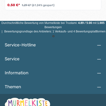
Münder völlig unbedenklich.Eigenschaften Motivperle
0,50 €*
1,29 €*
(61.24% gespart)
Erdbeere: Material: AhornholzGröße: 20 mm x 25 mm x 8
mmMotiv: ErdbeereBohrung: vertikal, ca. 3
mmHerstellungsland: Deutschland ACHTUNG: WEGEN
VERSCHLUCKBARER KLEINTEILE EINZELNE MOTIVPERLE
NICHT FÜR KINDER UNTER 3 JAHREN GEEIGNET!
4.89
/
5.00
Durchschnittliche Bewertung von
Murmelkiste
bei Trustami:
mit
1.985
Bewertungen
|
Bewertungsgrundlage des Anbieters: 1 Verkaufs- und 4 Bewertungsplattformen
Service-Hotline
Service
Information
Themen