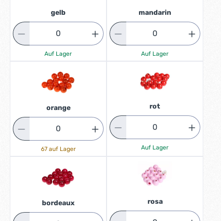
gelb
mandarin
Auf Lager
Auf Lager
rot
orange
Auf Lager
67 auf Lager
rosa
bordeaux