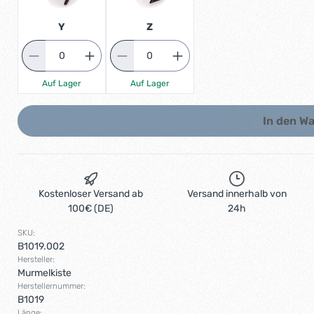
Z
Y
Auf Lager
Auf Lager
In den W
Kostenloser Versand ab
Versand innerhalb von
100€ (DE)
24h
SKU:
B1019.002
Hersteller:
Murmelkiste
Herstellernummer:
B1019
Länge: