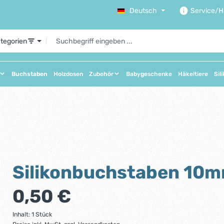
Deutsch
Service/Hi
ategorien
Buchstaben
Holzdosen
Zubehör
Babygeschenke
Häkeltiere
Sil
Silikonbuchstaben 10
Regulärer Preis:
0,50 €
Inhalt:
1 Stück