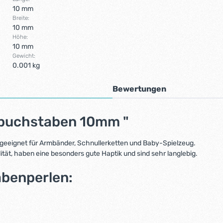
10 mm
Breite:
10 mm
Höhe:
10 mm
Gewicht:
0.001 kg
Bewertungen
nbuchstaben 10mm "
geeignet für Armbänder, Schnullerketten und Baby-Spielzeug.
ät, haben eine besonders gute Haptik und sind sehr langlebig.
abenperlen: