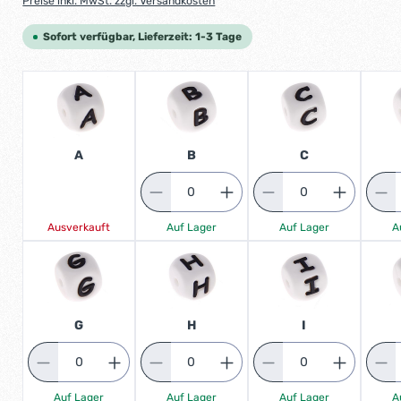
Preise inkl. MwSt. zzgl. Versandkosten
Sofort verfügbar, Lieferzeit: 1-3 Tage
B
C
A
Auf Lager
Auf Lager
Ausverkauft
A
G
H
I
Auf Lager
A
Auf Lager
Auf Lager