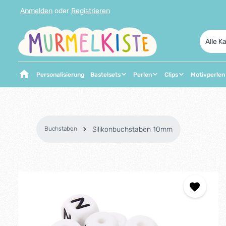
Anmelden
oder
Registrieren
 Hauptinhalt springen
Zur Suche springen
Zur Hauptnavigation springen
Alle K
Personalisierung
Bastelsets
Perlen
Clips
Motivperlen
Buchstaben
Silikonbuchstaben 10mm
Bildergalerie überspringen