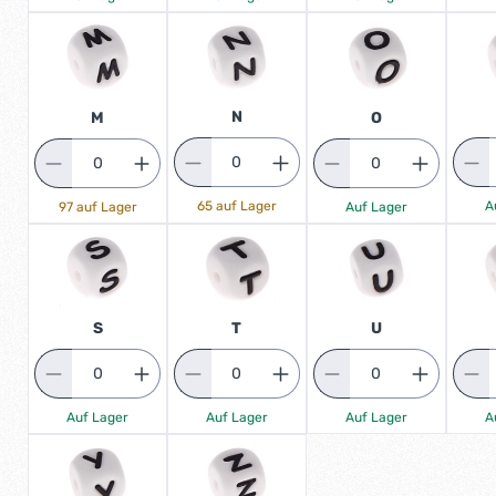
N
M
O
65 auf Lager
A
97 auf Lager
Auf Lager
S
T
U
Auf Lager
Auf Lager
A
Auf Lager