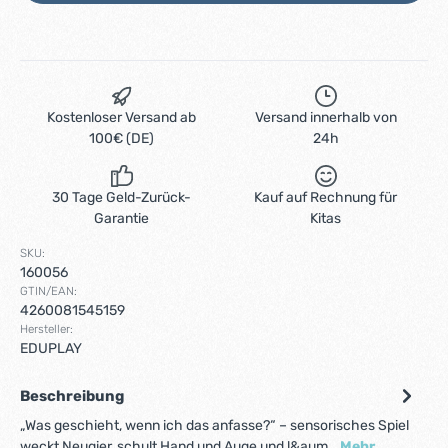
Kostenloser Versand ab
Versand innerhalb von
100€ (DE)
24h
30 Tage Geld-Zurück-
Kauf auf Rechnung für
Garantie
Kitas
SKU:
160056
GTIN/EAN:
4260081545159
Hersteller:
EDUPLAY
Beschreibung
„Was geschieht, wenn ich das anfasse?“ – sensorisches Spiel
weckt Neugier, schult Hand und Auge und l&aum…
Mehr