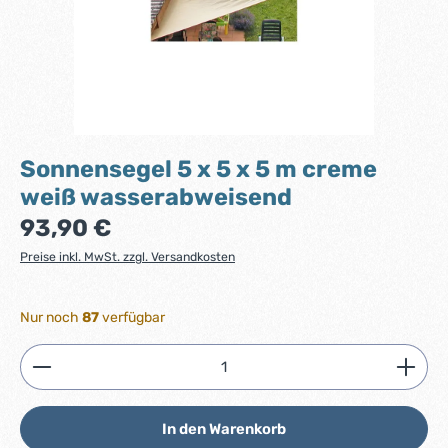
Sonnensegel 5 x 5 x 5 m creme
weiß wasserabweisend
Regulärer Preis:
93,90 €
Preise inkl. MwSt. zzgl. Versandkosten
Nur noch
87
verfügbar
Produkt Anzahl: Gib den gewünschten Wert ein ode
In den Warenkorb