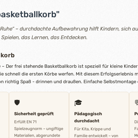
asketballkorb"
Ruhe“ – durchdachte Aufbewahrung hilft Kindern, sich au
 Spielen, das Lernen, das Entdecken.
lkorb
n
– Der frei stehende Basketballkorb ist speziell für kleine Kinde
e schnell die ersten Körbe werfen. Mit diesem Erfolgserlebnis m
 richtig Spaß - drinnen und draußen. Einfache Selbstmontage e
🛡️
🎓

Sicherheit geprüft
Pädagogisch
P
durchdacht
Erfüllt EN 71
D
Spielzeugnorm – ungiftige
F
Für Kita, Krippe und
Materialien, abgerundete
M
Familie entwickelt – von