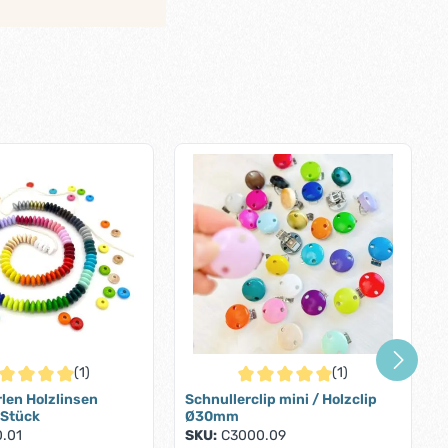
(1)
(1)
ternen
chschnittliche Bewertung von 5 von 5 Sternen
Durchschnittliche Bewertung von
len Holzlinsen
Schnullerclip mini / Holzclip
 Stück
Ø30mm
.01
SKU:
C3000.09