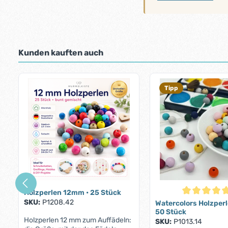
Kunden kauften auch
Produktgalerie überspringen
Tipp
Holzperlen 12mm • 25 Stück
Durchschnittl
SKU:
P1208.42
Watercolors Holzper
50 Stück
Holzperlen 12 mm zum Auffädeln:
SKU:
P1013.14