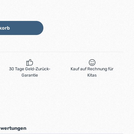
Wert ein oder benutze die Schaltflächen
korb
30 Tage Geld-Zurück-
Kauf auf Rechnung für
Garantie
Kitas
wertungen