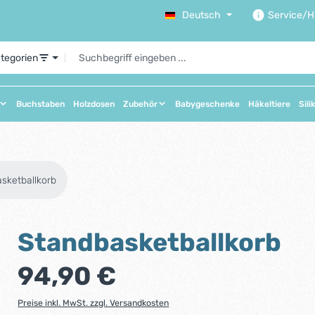
Deutsch
Service/Hi
ategorien
Buchstaben
Holzdosen
Zubehör
Babygeschenke
Häkeltiere
Sili
sketballkorb
Standbasketballkorb
Regulärer Preis:
94,90 €
Preise inkl. MwSt. zzgl. Versandkosten