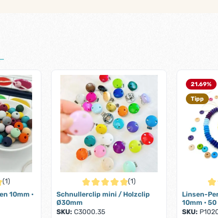
21.69
%
Tipp
(1)
(1)
iche Bewertung von 5 von 5 Sternen
Durchschnittliche Bewertung von 5 von 5 S
Dur
len 10mm •
Schnullerclip mini / Holzclip
Linsen-Per
Ø30mm
10mm • 50
SKU:
C3000.35
SKU:
P1020