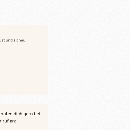
st und sicher.
eraten dich gern bei
 ruf an: