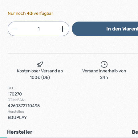
Nur noch
43
verfügbar
Produkt Anzahl: Gib den gewünschten 
In den Waren
Kostenloser Versand ab
Versand innerhalb von
100€ (DE)
24h
SKU:
170270
GTIN/EAN:
4260372710495
Hersteller:
EDUPLAY
Hersteller
Be