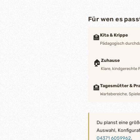
Für wen es pass
Kita & Krippe
🏫
Pädagogisch durchdac
Zuhause
🏠
Klare, kindgerechte 
Tagesmütter & Pra
🏨
Wartebereiche, Spiel
Du planst eine größ
Auswahl, Konfigura
04371 6059962
.