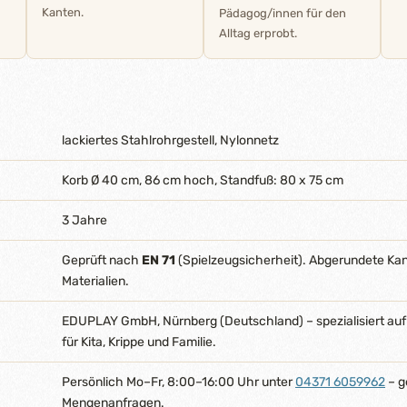
Kanten.
Pädagog/innen für den
Alltag erprobt.
lackiertes Stahlrohrgestell, Nylonnetz
Korb Ø 40 cm, 86 cm hoch, Standfuß: 80 x 75 cm
3 Jahre
Geprüft nach
EN 71
(Spielzeugsicherheit). Abgerundete Ka
Materialien.
EDUPLAY GmbH, Nürnberg (Deutschland) – spezialisiert auf
für Kita, Krippe und Familie.
Persönlich Mo–Fr, 8:00–16:00 Uhr unter
04371 6059962
– g
Mengenanfragen.