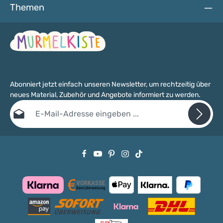
Themen
3 JAHREN GEEIGNET! Die Buchstaben sind bedingt
speichelfest.
Abonniert jetzt einfach unseren Newsletter, um rechtzeitig über
neues Material, Zubehör und Angebote informiert zu werden.
E-Mail-Adresse*
Datenschutz
Die mit einem Stern (*) markierten Felder sind Pflichtfelder.
Ich habe die
Datenschutzbestimmungen
zur Kenntnis genommen
und die
AGB
gelesen und bin mit ihnen einverstanden.