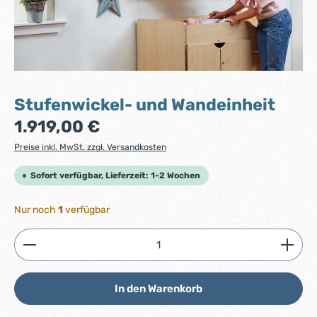
Stufenwickel- und Wandeinheit
Regulärer Preis:
1.919,00 €
Preise inkl. MwSt. zzgl. Versandkosten
Sofort verfügbar, Lieferzeit: 1-2 Wochen
Nur noch
1
verfügbar
Produkt Anzahl: Gib den gewünschten Wert ein ode
In den Warenkorb