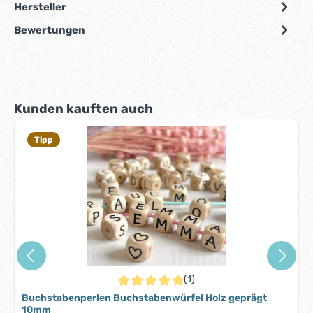
Hersteller
Bewertungen
Produktgalerie überspringen
Kunden kauften auch
Tipp
(1)
Durchschnittliche Bewertung von 5 von 5 S
Buchstabenperlen Buchstabenwürfel Holz geprägt
10mm