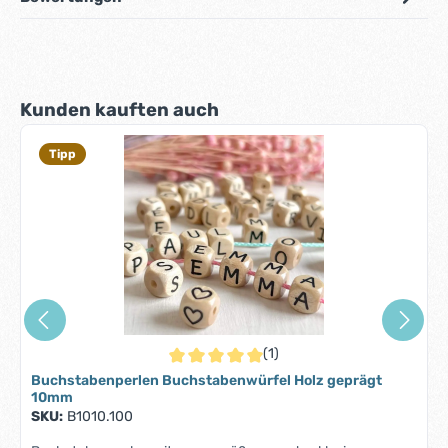
Produktgalerie überspringen
Kunden kauften auch
Tipp
(1)
Durchschnittliche Bewertung von 5 von 5 S
Buchstabenperlen Buchstabenwürfel Holz geprägt
10mm
SKU:
B1010.100