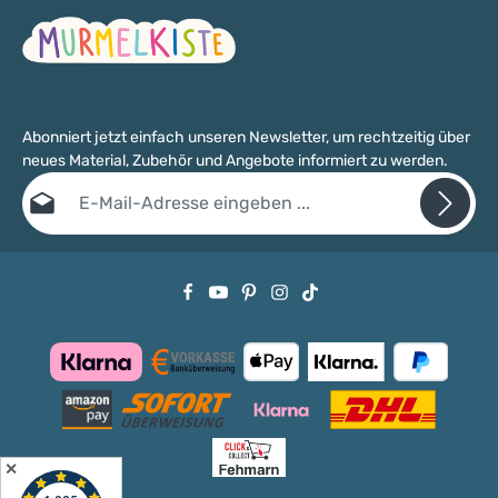
Abonniert jetzt einfach unseren Newsletter, um rechtzeitig über
neues Material, Zubehör und Angebote informiert zu werden.
E-Mail-Adresse*
Datenschutz
Die mit einem Stern (*) markierten Felder sind Pflichtfelder.
Ich habe die
Datenschutzbestimmungen
zur Kenntnis genommen
und die
AGB
gelesen und bin mit ihnen einverstanden.
✕