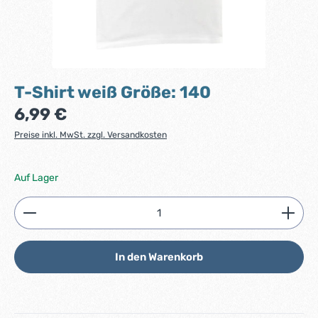
T-Shirt weiß Größe: 140
Regulärer Preis:
6,99 €
Preise inkl. MwSt. zzgl. Versandkosten
Auf Lager
Produkt Anzahl: Gib den gewünschten Wert ein ode
In den Warenkorb