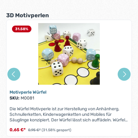
Produktgalerie überspringen
3D Motivperlen
31.58
%
Motivperle Würfel
SKU:
M0081
Die Würfel Motivperle ist zur Herstellung von Anhänherg,
Schnullerketten, Kinderwagenketten und Mobiles für
Säuglinge konzipiert. Der Würfel lässt sich auffädeln. Würfel-
Motivperle unterfällt der Norm DIN EN 71-3 (Neue Norm für
0,65 €*
0,95 €*
(31.58% gespart)
Migration bestimmter Elemente). Alle Motivperlen sind
schweiß-, speichelfest und farbecht - also für Babys