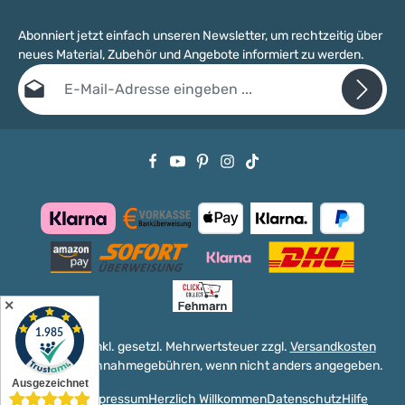
Abonniert jetzt einfach unseren Newsletter, um rechtzeitig über
neues Material, Zubehör und Angebote informiert zu werden.
E-Mail-Adresse*
Datenschutz
Die mit einem Stern (*) markierten Felder sind Pflichtfelder.
Ich habe die
Datenschutzbestimmungen
zur Kenntnis genommen
und die
AGB
gelesen und bin mit ihnen einverstanden.
✕
Alle Preise inkl. gesetzl. Mehrwertsteuer zzgl.
Versandkosten
und ggf. Nachnahmegebühren, wenn nicht anders angegeben.
Versand
Impressum
Herzlich Willkommen
Datenschutz
Hilfe