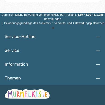
unbedenklich.Eigenschaften Motivperle Herz: Material:
AhornholzFarbe: siehe AbbildungGröße: 21 mm x 18 mm x 8
mmMotiv: MiniherzBohrung: vertikal, ca. 2,5
mmHerstellungsland: Deutschland ACHTUNG: WEGEN
4.89
/
5.00
Durchschnittliche Bewertung von
Murmelkiste
bei Trustami:
mit
1.985
VERSCHLUCKBARER KLEINTEILE NICHT FÜR KINDER UNTER
Bewertungen
3 JAHREN GEEIGNET!
|
Bewertungsgrundlage des Anbieters: 1 Verkaufs- und 4 Bewertungsplattformen
Service-Hotline
Service
Information
Themen