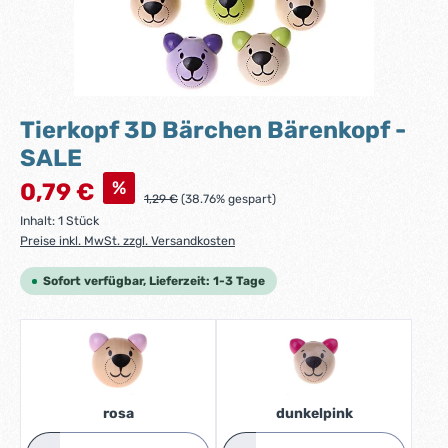
Tierkopf 3D Bärchen Bärenkopf -
SALE
Verkaufspreis:
%
0,79 €
Regulärer Preis:
1,29 €
(38.76% gespart)
Inhalt:
1 Stück
Preise inkl. MwSt. zzgl. Versandkosten
Sofort verfügbar, Lieferzeit: 1-3 Tage
rosa
dunkelpink