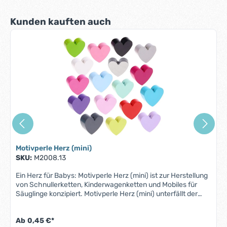
Münder völlig unbedenklich. Material: AhornholzFarbe: siehe
AbbildungGröße: 16 mm x 16 mm x 16 mmMotiv: Würfel zum
Produktgalerie überspringen
Kunden kauften auch
AuffädelnBohrung: diagonal, ca. 3 mmHerstellungsland:
Deutschland ACHTUNG: WEGEN VERSCHLUCKBARER
KLEINTEILE NICHT FÜR KINDER UNTER 3 JAHREN
GEEIGNET!
Motivperle Herz (mini)
SKU:
M2008.13
Ein Herz für Babys: Motivperle Herz (mini) ist zur Herstellung
von Schnullerketten, Kinderwagenketten und Mobiles für
Säuglinge konzipiert. Motivperle Herz (mini) unterfällt der
Norm DIN EN 71-3 (Neue Norm für Migration bestimmter
Elemente). Alle Motivperlen sind schweiß-, speichelfest und
Ab
0,45 €*
farbecht - also für Babys Münder völlig