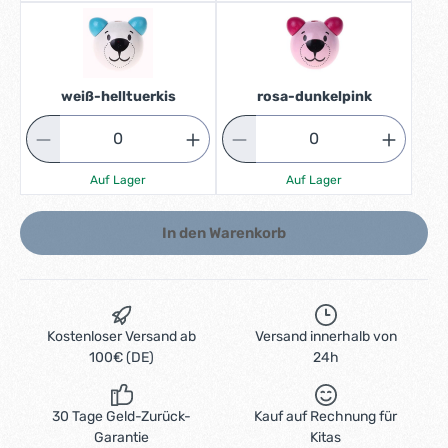
weiß-helltuerkis
rosa-dunkelpink
Auf Lager
Auf Lager
In den Warenkorb
Kostenloser Versand ab
Versand innerhalb von
100€ (DE)
24h
30 Tage Geld-Zurück-
Kauf auf Rechnung für
Garantie
Kitas