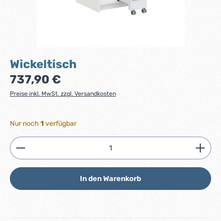
Wickeltisch
Regulärer Preis:
737,90 €
Preise inkl. MwSt. zzgl. Versandkosten
Nur noch
1
verfügbar
Produkt Anzahl: Gib den gewünschten Wert ein ode
In den Warenkorb