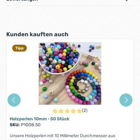
Produktgalerie überspringen
Kunden kauften auch
Tipp
(2)
Durchschnittliche Bewertung von 5 von 5 S
Holzperlen 10mm • 50 Stück
SKU:
P1008.50
Unsere Holzperlen mit 10 Millimeter Durchmesser aus