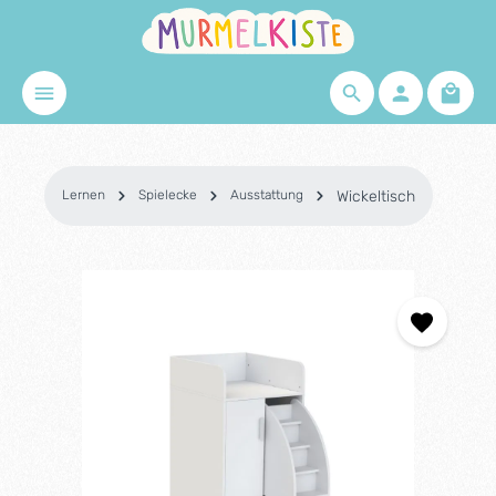
Zum Hauptinhalt springen
Waren
Lernen
Spielecke
Ausstattung
Wickeltisch
Bildergalerie überspringen