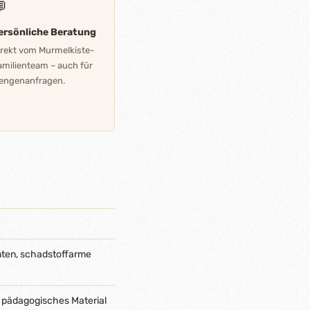

ersönliche Beratung
irekt vom Murmelkiste-
amilienteam – auch für
engenanfragen.
nten, schadstoffarme
 pädagogisches Material