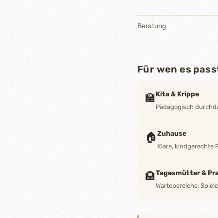
Beratung
Für wen es pass
Kita & Krippe
🏫
Pädagogisch durchdac
Zuhause
🏠
Klare, kindgerechte 
Tagesmütter & Pra
🏨
Wartebereiche, Spiel