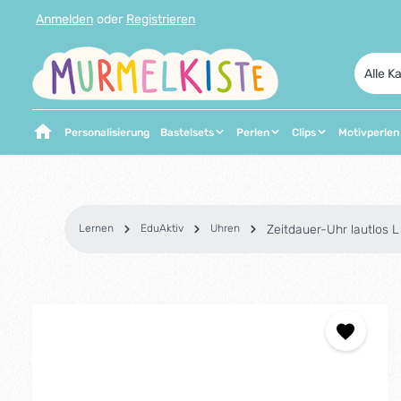
Anmelden
oder
Registrieren
 Hauptinhalt springen
Zur Suche springen
Zur Hauptnavigation springen
Alle K
Personalisierung
Bastelsets
Perlen
Clips
Motivperlen
Lernen
EduAktiv
Uhren
Zeitdauer-Uhr lautlos 
Bildergalerie überspringen