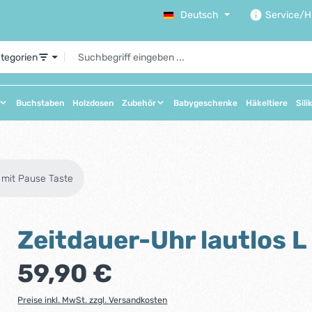
Deutsch
Service/Hi
ategorien
Buchstaben
Holzdosen
Zubehör
Babygeschenke
Häkeltiere
Sili
L mit Pause Taste
Zeitdauer-Uhr lautlos L
Regulärer Preis:
59,90 €
Preise inkl. MwSt. zzgl. Versandkosten