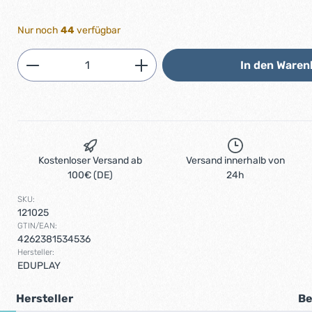
Nur noch
44
verfügbar
Produkt Anzahl: Gib den gewünschten 
In den Waren
Kostenloser Versand ab
Versand innerhalb von
100€ (DE)
24h
SKU:
121025
GTIN/EAN:
4262381534536
Hersteller:
EDUPLAY
Hersteller
Be