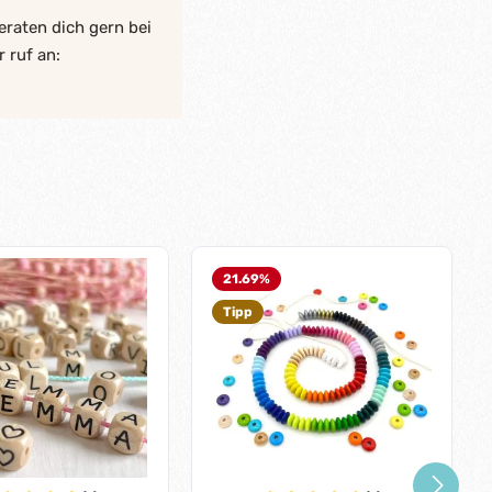
eraten dich gern bei
 ruf an:
21.69
%
Tipp