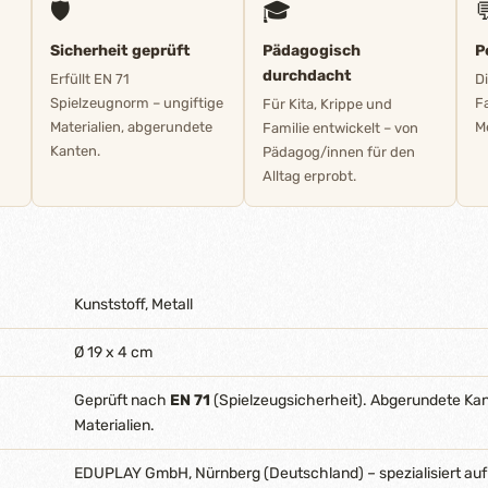
🛡️
🎓

Sicherheit geprüft
Pädagogisch
P
durchdacht
Erfüllt EN 71
D
Spielzeugnorm – ungiftige
F
Für Kita, Krippe und
Materialien, abgerundete
M
Familie entwickelt – von
Kanten.
Pädagog/innen für den
Alltag erprobt.
Kunststoff, Metall
Ø 19 x 4 cm
Geprüft nach
EN 71
(Spielzeugsicherheit). Abgerundete Ka
Materialien.
EDUPLAY GmbH, Nürnberg (Deutschland) – spezialisiert auf