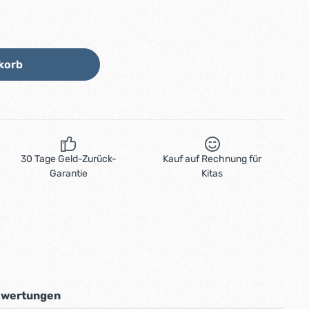
Wert ein oder benutze die Schaltflächen
korb
30 Tage Geld-Zurück-
Kauf auf Rechnung für
Garantie
Kitas
wertungen