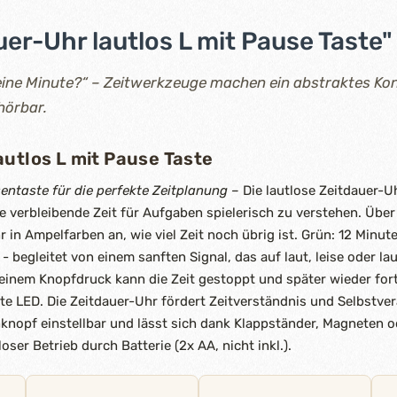
er-Uhr lautlos L mit Pause Taste"
eine Minute?“ – Zeitwerkzeuge machen ein abstraktes Kon
 hörbar.
autlos L mit Pause Taste
entaste für die perfekte Zeitplanung
– Die lautlose Zeitdauer-U
e verbleibende Zeit für Aufgaben spielerisch zu verstehen. Über
hr in Ampelfarben an, wie viel Zeit noch übrig ist. Grün: 12 Minu
- begleitet von einem sanften Signal, das auf laut, leise oder la
 einem Knopfdruck kann die Zeit gestoppt und später wieder for
te LED. Die Zeitdauer-Uhr fördert Zeitverständnis und Selbstver
hknopf einstellbar und lässt sich dank Klappständer, Magneten
loser Betrieb durch Batterie (2x AA, nicht inkl.).