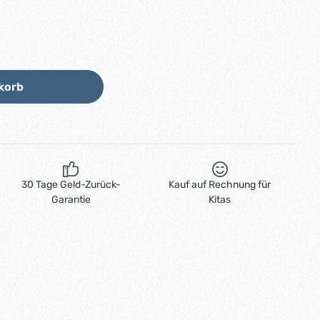
Wert ein oder benutze die Schaltflächen
korb
30 Tage Geld-Zurück-
Kauf auf Rechnung für
Garantie
Kitas