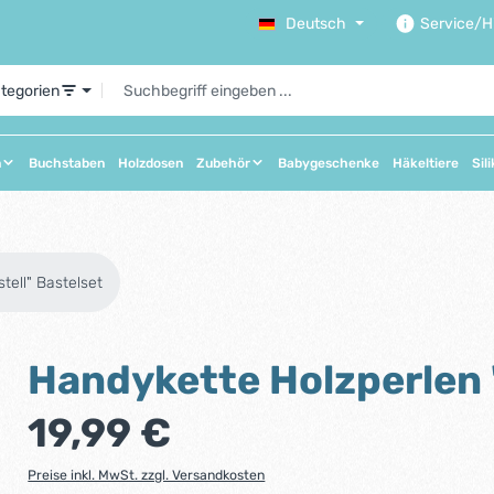
Deutsch
Service/Hi
ategorien
n
Buchstaben
Holzdosen
Zubehör
Babygeschenke
Häkeltiere
Sil
tell" Bastelset
Handykette Holzperlen 
Regulärer Preis:
19,99 €
Preise inkl. MwSt. zzgl. Versandkosten