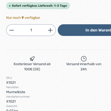
Sofort verfügbar, Lieferzeit: 1-3 Tage
Nur noch
9
verfügbar
Produkt Anzahl: Gib den gewünschten 
In den Waren
Kostenloser Versand ab
Versand innerhalb von
100€ (DE)
24h
SKU:
X1021
Hersteller:
Murmelkiste
Herstellernummer:
X1021
Gewicht:
0.07 kg