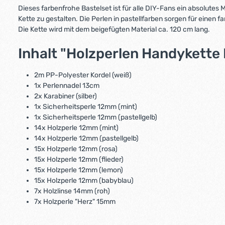
Dieses farbenfrohe Bastelset ist für alle DIY-Fans ein absolutes M
Kette zu gestalten. Die Perlen in pastellfarben sorgen für einen 
Die Kette wird mit dem beigefügten Material ca. 120 cm lang.
Inhalt "Holzperlen Handykette 
2m PP-Polyester Kordel (weiß)
1x Perlennadel 13cm
2x Karabiner (silber)
1x Sicherheitsperle 12mm (mint)
1x Sicherheitsperle 12mm (pastellgelb)
14x Holzperle 12mm (mint)
14x Holzperle 12mm (pastellgelb)
15x Holzperle 12mm (rosa)
15x Holzperle 12mm (flieder)
15x Holzperle 12mm (lemon)
15x Holzperle 12mm (babyblau)
7x Holzlinse 14mm (roh)
7x Holzperle "Herz" 15mm